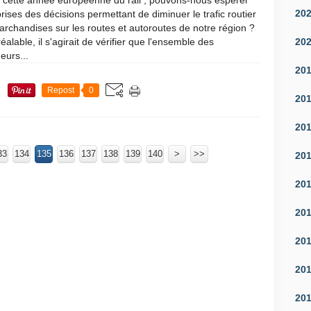
 cette année européenne du rail , pouvons-nous espérer
20
prises des décisions permettant de diminuer le trafic routier
rchandises sur les routes et autoroutes de notre région ?
20
éalable, il s'agirait de vérifier que l'ensemble des
eurs...
20
Repost
0
20
20
33
134
135
136
137
138
139
140
150
160
170
180
190
200
300
400
500
600
>
>>
20
20
20
20
20
20