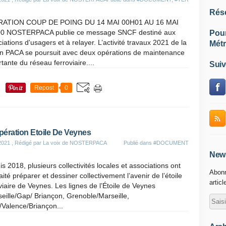
Rés
ATION COUP DE POING DU 14 MAI 00H01 AU 16 MAI
0 NOSTERPACA publie ce message SNCF destiné aux
Pou
iations d'usagers et à relayer. L’activité travaux 2021 de la
Métr
on PACA se poursuit avec deux opérations de maintenance
tante du réseau ferroviaire....
Suiv
Repost
0
ération Etoile De Veynes
2021
, Rédigé par La voix de NOSTERPACA
Publié dans
#DOCUMENT
News
s 2018, plusieurs collectivités locales et associations ont
Abonn
ité préparer et dessiner collectivement l’avenir de l’étoile
articl
viaire de Veynes. Les lignes de l’Étoile de Veynes
eille/Gap/ Briançon, Grenoble/Marseille,
/Valence/Briançon...