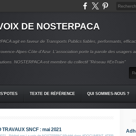
VOIX DE NOSTERPACA
CA agit en faveur de Transports Publics fiables, performants, effica
rovence-Alpes-Côte d'Azur. L'association porte la parole des usagers 
itutions. NOSTERPACA est membre du collectif "Réseau #EnTrain"
S'POTES
TEXTE DE RÉFÉRENCE
QUI SOMMES-NOUS ?
O TRAVAUX SNCF : mai 2021
Adhé
2021
, Rédigé par La voix de NOSTERPACA
Publié dans
#DOCUMENT
,
#TER