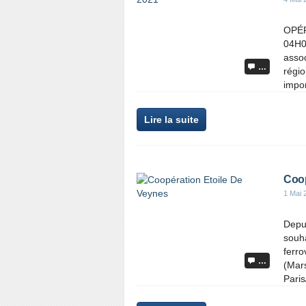
OPÉR
04H0
assoc
…
régi
impor
Lire la suite
Coop
1 Mai 
Depui
souha
ferro
…
(Mars
Paris