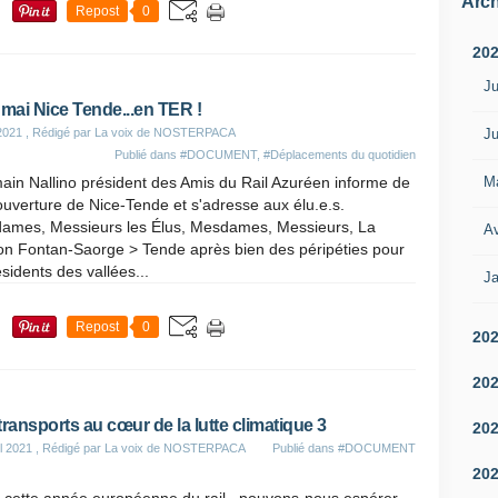
Arch
Repost
0
20
Ju
 mai Nice Tende...en TER !
Ju
2021
, Rédigé par La voix de NOSTERPACA
Publié dans
#DOCUMENT
,
#Déplacements du quotidien
M
in Nallino président des Amis du Rail Azuréen informe de
ouverture de Nice-Tende et s'adresse aux élu.e.s.
ames, Messieurs les Élus, Mesdames, Messieurs, La
Av
ion Fontan-Saorge > Tende après bien des péripéties pour
ésidents des vallées...
Ja
Repost
0
20
20
transports au cœur de la lutte climatique 3
20
il 2021
, Rédigé par La voix de NOSTERPACA
Publié dans
#DOCUMENT
20