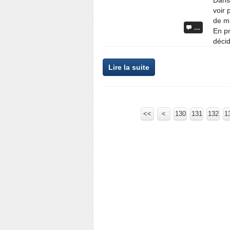
Dans
voir 
de ma
…
En pr
décid
Lire la suite
<<
<
100
120
130
110
131
132
1