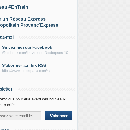
eau #EnTrain
r un Réseau Express
opolitain Provenc'Express
ez-moi
Suivez-moi sur Facebook
//facebook.com/La-voix-de-Nosterpaca-106434384284735
S'abonner au flux RSS
https://www.nosterpaca.com/rss
letter
ez-vous pour être averti des nouveaux
es publiés.