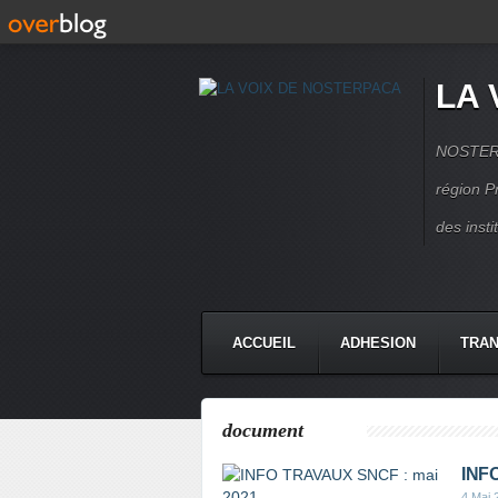
LA 
NOSTERPA
région P
des inst
ACCUEIL
ADHESION
TRAN
document
INF
4 Mai 