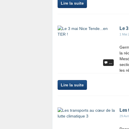
Lire la suite
Le 3
1 Mai 
Germa
la ré
Mesd
…
sect
les r
Lire la suite
Les 
29 Avr