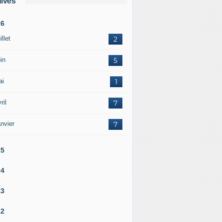
ives
26
illet
2
in
5
ai
1
ril
7
nvier
7
25
24
23
22