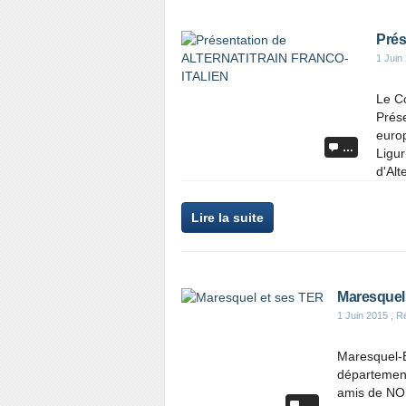
Pré
1 Juin
Le Co
Prés
europ
…
Ligu
d'Alt
Lire la suite
Maresquel
1 Juin 2015
, R
Maresquel-E
département
amis de NOS
…