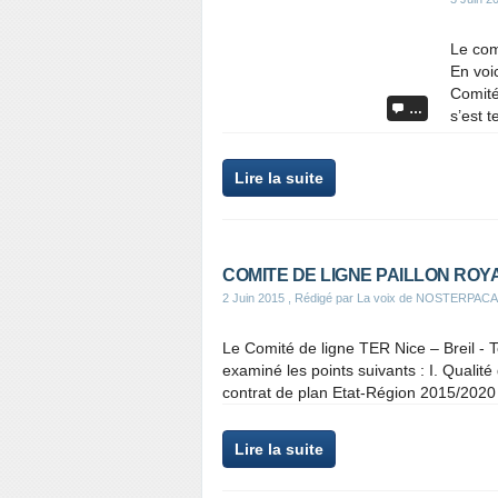
Le comi
En voi
Comité
…
s’est t
Lire la suite
COMITE DE LIGNE PAILLON ROY
2 Juin 2015
, Rédigé par La voix de NOSTERPACA
Le Comité de ligne TER Nice – Breil - Te
examiné les points suivants : I. Qualité d
contrat de plan Etat-Région 2015/2020 I
Lire la suite