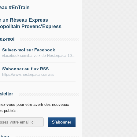
eau #EnTrain
r un Réseau Express
opolitain Provenc'Express
ez-moi
Suivez-moi sur Facebook
//facebook.com/La-voix-de-Nosterpaca-106434384284735
S'abonner au flux RSS
https://www.nosterpaca.com/rss
letter
ez-vous pour être averti des nouveaux
es publiés.