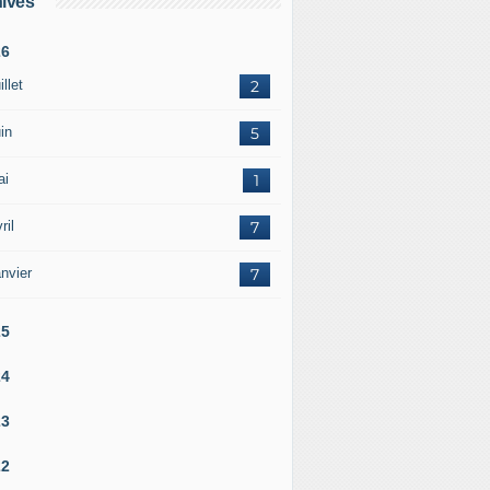
ives
26
illet
2
in
5
ai
1
ril
7
nvier
7
25
24
23
22