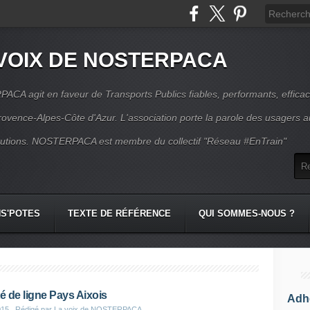
VOIX DE NOSTERPACA
CA agit en faveur de Transports Publics fiables, performants, effica
rovence-Alpes-Côte d'Azur. L'association porte la parole des usagers 
itutions. NOSTERPACA est membre du collectif "Réseau #EnTrain"
S'POTES
TEXTE DE RÉFÉRENCE
QUI SOMMES-NOUS ?
é de ligne Pays Aixois
Adhé
015
, Rédigé par La voix de NOSTERPACA