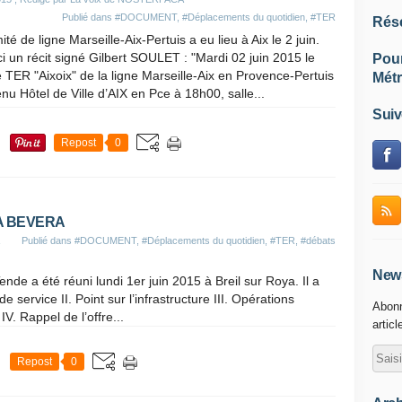
Publié dans
#DOCUMENT
,
#Déplacements du quotidien
,
#TER
Rés
té de ligne Marseille-Aix-Pertuis a eu lieu à Aix le 2 juin.
ci un récit signé Gilbert SOULET : "Mardi 02 juin 2015 le
Pou
 TER "Aixoix" de la ligne Marseille-Aix en Provence-Pertuis
Métr
enu Hôtel de Ville d’AIX en Pce à 18h00, salle...
Suiv
Repost
0
A BEVERA
Publié dans
#DOCUMENT
,
#Déplacements du quotidien
,
#TER
,
#débats
News
nde a été réuni lundi 1er juin 2015 à Breil sur Roya. Il a
e service II. Point sur l’infrastructure III. Opérations
Abonn
V. Rappel de l’offre...
articl
Repost
0