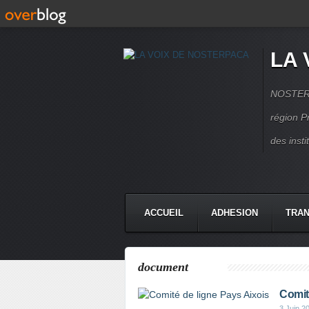
LA 
NOSTERPA
région P
des inst
ACCUEIL
ADHESION
TRAN
document
Comit
3 Juin 2