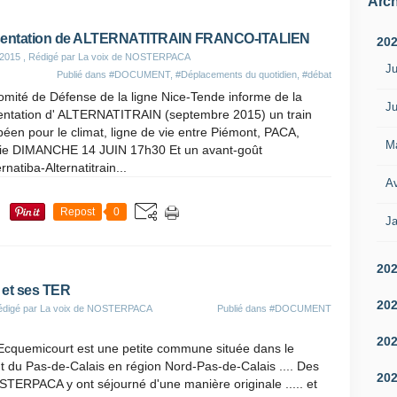
Arch
sentation de ALTERNATITRAIN FRANCO-ITALIEN
20
 2015
, Rédigé par La voix de NOSTERPACA
Ju
Publié dans
#DOCUMENT
,
#Déplacements du quotidien
,
#débat
mité de Défense de la ligne Nice-Tende informe de la
Ju
entation d' ALTERNATITRAIN (septembre 2015) un train
éen pour le climat, ligne de vie entre Piémont, PACA,
M
rie DIMANCHE 14 JUIN 17h30 Et un avant-goût
ernatiba-Alternatitrain...
Av
Repost
0
Ja
20
 et ses TER
20
édigé par La voix de NOSTERPACA
Publié dans
#DOCUMENT
20
cquemicourt est une petite commune située dans le
 du Pas-de-Calais en région Nord-Pas-de-Calais .... Des
20
TERPACA y ont séjourné d'une manière originale ..... et