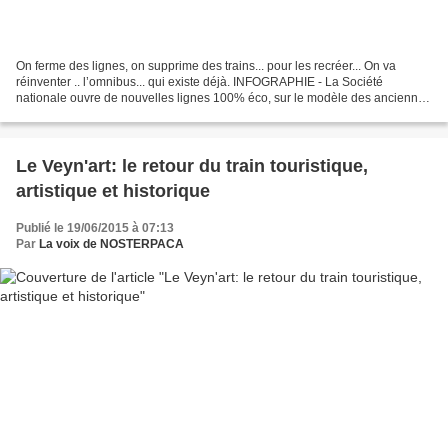
On ferme des lignes, on supprime des trains... pour les recréer... On va
réinventer .. l’omnibus... qui existe déjà. INFOGRAPHIE - La Société
nationale ouvre de nouvelles lignes 100% éco, sur le modèle des anciennes
liaisons Corails. Leur succès remet...
Le Veyn'art: le retour du train touristique,
artistique et historique
Publié le 19/06/2015 à 07:13
Par
La voix de NOSTERPACA