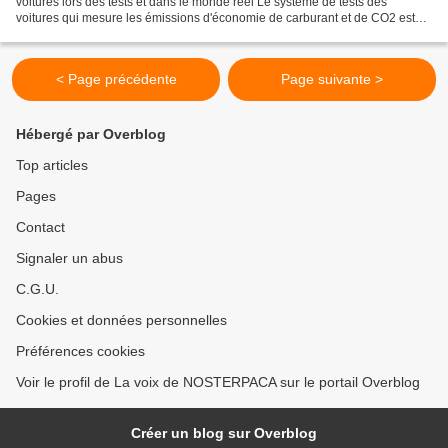
voitures lors des tests et dans le monde réel Le système de tests des
voitures qui mesure les émissions d'économie de carburant et de CO2 est
totalement discrédité. Ce rapport analyse l'écart...
< Page précédente
Page suivante >
Hébergé par Overblog
Top articles
Pages
Contact
Signaler un abus
C.G.U.
Cookies et données personnelles
Préférences cookies
Voir le profil de La voix de NOSTERPACA sur le portail Overblog
Créer un blog sur Overblog