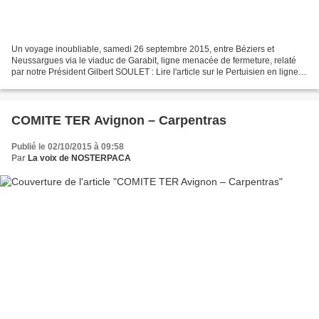
Un voyage inoubliable, samedi 26 septembre 2015, entre Béziers et
Neussargues via le viaduc de Garabit, ligne menacée de fermeture, relaté
par notre Président Gilbert SOULET : Lire l'article sur le Pertuisien en ligne =
Le train de retour Neussargues...
COMITE TER Avignon – Carpentras
Publié le 02/10/2015 à 09:58
Par
La voix de NOSTERPACA