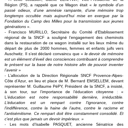
Région (PS), a rappelé que ce Wagon était «
le symbole
d’un
passé odieux, d’une amnésie rampante, d’une mémoire trop
longtemps occultée mais aujourd’hui mise en exergue par la
Fondation du Camp des Milles pour la transmission aux jeunes
générations
».
- Francisco MURILLO, Secrétaire du Comité d’Etablissement
régional de la SNCF a souligné l’engagement des cheminots
dans la restauration de ce wagon installé sur les lieux même du
départ de plus de 2000 hommes, femmes et enfants juifs vers
Auschwitz. Il s’est déclaré convaincu que «
le
devoir de mémoire
est un élément d’éveil des consciences contribuant à comprendre
le présent sur la base de notre histoire afin de pouvoir inventer
l’avenir
»
- L’allocution de la Direction Régionale SNCF Provence-Alpes-
Côte d’Azur, en lieu et place de M. Bernard EMSELLEM, devant
représenter M. Guillaume PéPY, Président de la SNCF, a insisté,
à son tour, sur l’importance de l’éducation citoyenne : «
L
’éducation est notre responsabilité dernière, irréductible.
L’éducation est un rempart contre l'ignorance, contre
l'indifférence, contre la haine de l’autre, contre le racisme et
l'antisémitisme. Ce rempart doit être constamment consolidé. Et
c'est plus que jamais un devoir impérieux. »
- Les mots d’Isabelle PASQUET, ancienne Sénatrice des