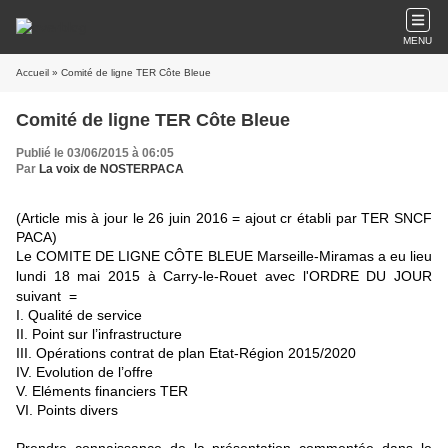
MENU
Accueil
» Comité de ligne TER Côte Bleue
Comité de ligne TER Côte Bleue
Publié le 03/06/2015 à 06:05
Par
La voix de NOSTERPACA
(Article mis à jour le 26 juin 2016 = ajout cr établi par TER SNCF
PACA)
Le COMITE DE LIGNE CÔTE BLEUE Marseille-Miramas a eu lieu
l
undi 18 mai 2015
à
Carry-le-Rouet avec l'
ORDRE DU JOUR
suivant
=
I. Qualité de service
II. Point sur l’infrastructure
III. Opérations contrat de plan Etat-Région 2015/2020
IV. Evolution de l’offre
V. Eléments financiers TER
VI. Points divers