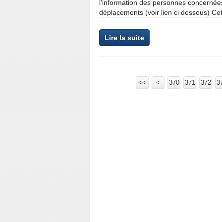
l'information des personnes concernée
déplacements (voir lien ci dessous) Ce
Lire la suite
<<
<
300
310
320
330
340
350
360
370
371
372
3