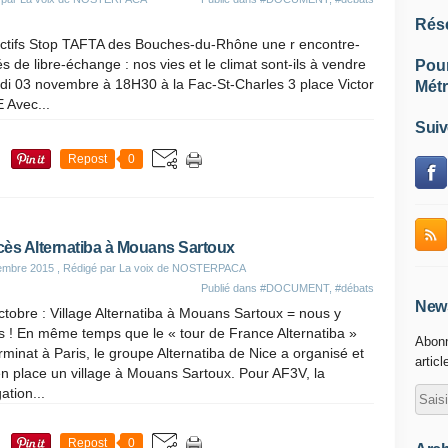
Rés
ollectifs Stop TAFTA des Bouches-du-Rhône une r encontre-
tés de libre-échange : nos vies et le climat sont-ils à vendre
Pou
di 03 novembre à 18H30 à la Fac-St-Charles 3 place Victor
Métr
Avec...
Suiv
Repost
0
ès Alternatiba à Mouans Sartoux
embre 2015
, Rédigé par La voix de NOSTERPACA
Publié dans
#DOCUMENT
,
#débats
News
tobre : Village Alternatiba à Mouans Sartoux = nous y
s ! En même temps que le « tour de France Alternatiba »
Abonn
rminat à Paris, le groupe Alternatiba de Nice a organisé et
articl
n place un village à Mouans Sartoux. Pour AF3V, la
ation...
Repost
0