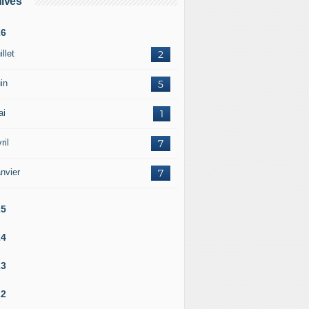
ives
26
illet
2
in
5
ai
1
ril
7
nvier
7
25
24
23
22