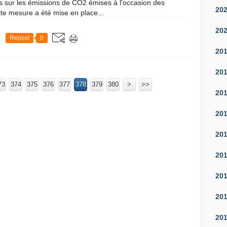
s sur les émissions de CO2 émises à l'occasion des
20
tte mesure a été mise en place...
20
Repost
0
20
20
73
374
375
376
377
378
379
380
390
400
500
600
>
>>
20
20
20
20
20
20
20