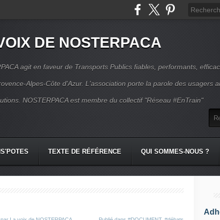
VOIX DE NOSTERPACA
CA agit en faveur de Transports Publics fiables, performants, effica
rovence-Alpes-Côte d'Azur. L'association porte la parole des usagers 
itutions. NOSTERPACA est membre du collectif "Réseau #EnTrain"
S'POTES
TEXTE DE RÉFÉRENCE
QUI SOMMES-NOUS ?
Adhé
é par La voix de NOSTERPACA
Publié dans
#DOCUMENT
,
#débats