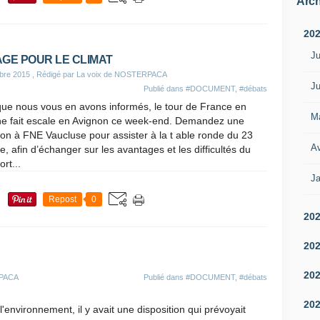
Arch
20
Ju
GE POUR LE CLIMAT
bre 2015
, Rédigé par La voix de NOSTERPACA
Ju
Publié dans
#DOCUMENT
,
#débats
que nous vous en avons informés, le tour de France en
M
he fait escale en Avignon ce week-end. Demandez une
tion à FNE Vaucluse pour assister à la t able ronde du 23
Av
e, afin d’échanger sur les avantages et les difficultés du
ort...
Ja
Repost
0
20
20
20
RPACA
Publié dans
#DOCUMENT
,
#débats
20
environnement, il y avait une disposition qui prévoyait