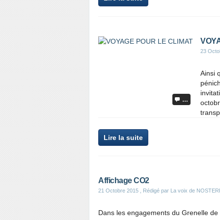
VOYA
23 Octo
Ainsi 
pénic
invita
…
octobr
transp
Lire la suite
Affichage CO2
21 Octobre 2015
, Rédigé par La voix de NOSTE
Dans les engagements du Grenelle de l'