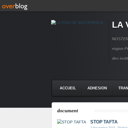
LA 
NOSTERPA
région P
des inst
ACCUEIL
ADHESION
TRAN
document
STOP TAFTA
2 Novembre 2015
, Rédig