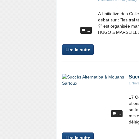
A l'initiative des C
débat sur : "les trai 
?" est organisée mar
…
HUGO à MARSEILLE 
Lire la suite
Succ
1 Nov
17 Oc
étion
se te
…
mis e
délég
Lire la suite