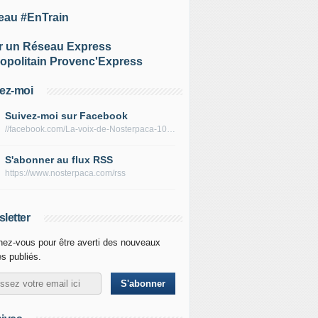
eau #EnTrain
r un Réseau Express
opolitain Provenc'Express
ez-moi
Suivez-moi sur Facebook
//facebook.com/La-voix-de-Nosterpaca-106434384284735
S'abonner au flux RSS
https://www.nosterpaca.com/rss
letter
ez-vous pour être averti des nouveaux
es publiés.