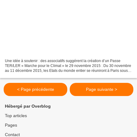
Une idée à soutenir : des associatifs suggérent la création d’un Passe
TER/LER « Marche pour le Climat » le 29 novembre 2015 : Du 30 novembre
au 11 décembre 2015, les Etats du monde entier se réuniront à Paris sous
l’égide des Nations-Unies à l’occasion...
< Page précédente
Page suivante >
Hébergé par Overblog
Top articles
Pages
Contact