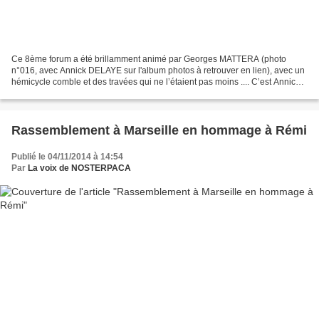
Ce 8ème forum a été brillamment animé par Georges MATTERA (photo
n°016, avec Annick DELAYE sur l'album photos à retrouver en lien), avec un
hémicycle comble et des travées qui ne l’étaient pas moins .... C’est Annick
DELAYE, Vice-Présidente de la Région...
Rassemblement à Marseille en hommage à Rémi
Publié le 04/11/2014 à 14:54
Par
La voix de NOSTERPACA