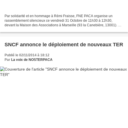
Par solidarité et en hommage à Rémi Fraisse, FNE PACA organise un
rassemblement silencieux ce vendredi 31 Octobre de 11h30 à 12h30,
devant la Maison des Associations à Marseille (93 la Canebière, 13001). Ce
drame démontre qu’une fois encore le manque...
SNCF annonce le déploiement de nouveaux TER
Publié le 02/11/2014 à 18:12
Par
La voix de NOSTERPACA