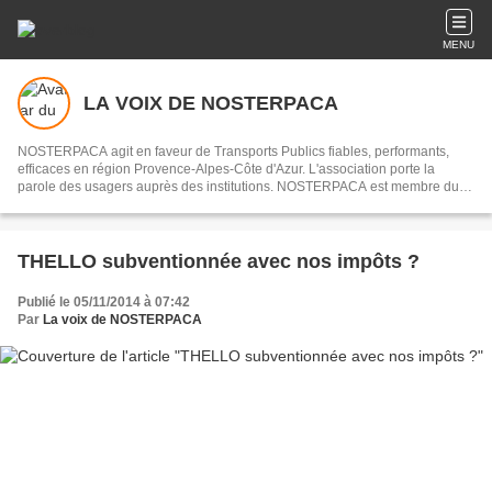
MENU
LA VOIX DE NOSTERPACA
NOSTERPACA agit en faveur de Transports Publics fiables, performants,
efficaces en région Provence-Alpes-Côte d'Azur. L'association porte la
parole des usagers auprès des institutions. NOSTERPACA est membre du
collectif "Réseau #EnTrain"
THELLO subventionnée avec nos impôts ?
Publié le 05/11/2014 à 07:42
Par
La voix de NOSTERPACA