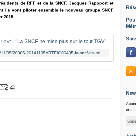
présidents de RFF et de la SNCF, Jacques Rapoport et
Rés
t ils vont piloter ensemble le nouveau groupe SNCF
er 2015.
Pou
Métr
Suiv
"La SNCF ne mise plus sur le tout TGV"
http://www.lefigaro.fr/societes/2014/11/05/20005-20141105ARTFIG00405-la-sncf-ne-mise-plus-sur-le-tout-tgv.php
News
Abonn
articl