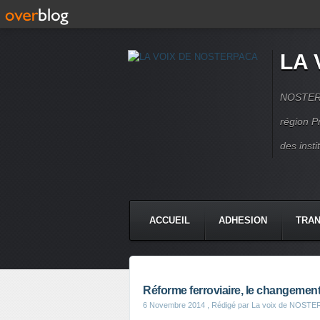
LA 
NOSTERPA
région P
des inst
ACCUEIL
ADHESION
TRAN
Réforme ferroviaire, le changement d
6 Novembre 2014
, Rédigé par La voix de NOST