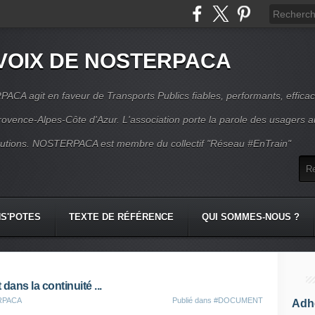
VOIX DE NOSTERPACA
CA agit en faveur de Transports Publics fiables, performants, effica
rovence-Alpes-Côte d'Azur. L'association porte la parole des usagers 
itutions. NOSTERPACA est membre du collectif "Réseau #EnTrain"
S'POTES
TEXTE DE RÉFÉRENCE
QUI SOMMES-NOUS ?
ans la continuité ...
ERPACA
Publié dans
#DOCUMENT
Adhé