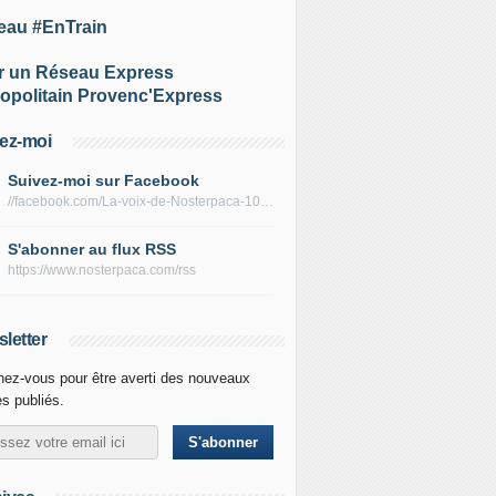
eau #EnTrain
r un Réseau Express
opolitain Provenc'Express
ez-moi
Suivez-moi sur Facebook
//facebook.com/La-voix-de-Nosterpaca-106434384284735
S'abonner au flux RSS
https://www.nosterpaca.com/rss
letter
ez-vous pour être averti des nouveaux
es publiés.