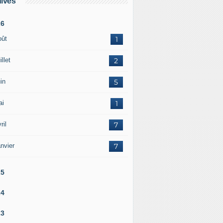
ives
26
oût
1
illet
2
in
5
ai
1
ril
7
nvier
7
25
24
23