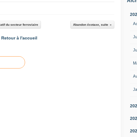
Arch
20
A
tif du secteur ferroviaire
Abandon écotaxe, suite
Ju
Retour à l'accueil
Ju
M
Av
Ja
20
20
20