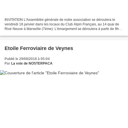
INVITATION L'Assemblée générale de notre association se déroulera le
vendredi 18 janvier dans les locaux du Club Alpin Français, au 14 quai de
Rive Neuve à Marseille (7ème). L'émargement se déroulera à partir de 9h30
autour d'un café d'accueil. Ordre...
Etoile Ferroviaire de Veynes
Publié le 29/08/2018 à 05:04
Par
La voix de NOSTERPACA