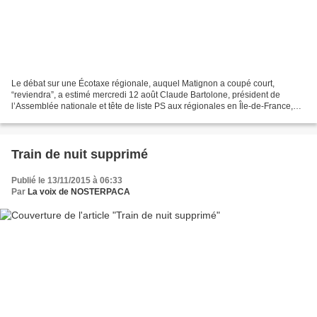
Le débat sur une Écotaxe régionale, auquel Matignon a coupé court,
“reviendra”, a estimé mercredi 12 août Claude Bartolone, président de
l’Assemblée nationale et tête de liste PS aux régionales en Île-de-France,
formule à laquelle a souscrit Frédéric...
Train de nuit supprimé
Publié le 13/11/2015 à 06:33
Par
La voix de NOSTERPACA