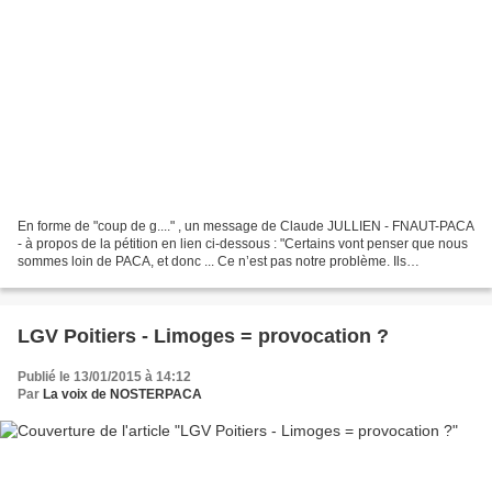
En forme de "coup de g...." , un message de Claude JULLIEN - FNAUT-PACA
- à propos de la pétition en lien ci-dessous : "Certains vont penser que nous
sommes loin de PACA, et donc ... Ce n’est pas notre problème. Ils
commettraient une grave erreur, car...
LGV Poitiers - Limoges = provocation ?
Publié le 13/01/2015 à 14:12
Par
La voix de NOSTERPACA