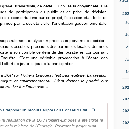
Arch
grave, irréversible, de cette DUP v ise la citoyenneté. Elle
ues de participation du public et de prise de décision.
20
de «concertation» sur ce projet, l'occasion était belle de
Ju
rimée par la société civile, l'orientation gouvernementale,
Ju
magistralement analysé un processus pervers de décision :
cisions occultes, pressions des baronnies locales, données
M
orte à son comble ce déni de démocratie en contournant
Enquête. C'est une véritable provocation à l'égard des
Av
 l'effort de jouer le jeu de la participation.
Ja
a DUP sur Poitiers Limoges n’est pas légitime. La création
mique et environnemental. Il faut donner la priorité aux
lternative à « l’auto solo.»
20
20
DUP Poitiers-Limoges : la FNAUT va déposer un recours auprès du Conseil d'Etat
20
e la réalisation de la LGV Poitiers-Limoges a été signé le
20
e et la ministre de l'Ecologie. Pourtant le projet avait...