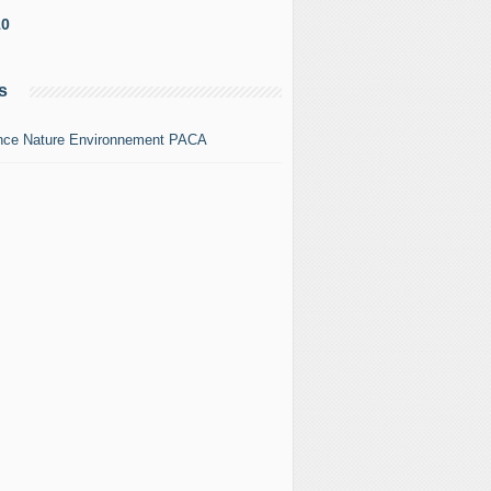
10
s
nce Nature Environnement PACA