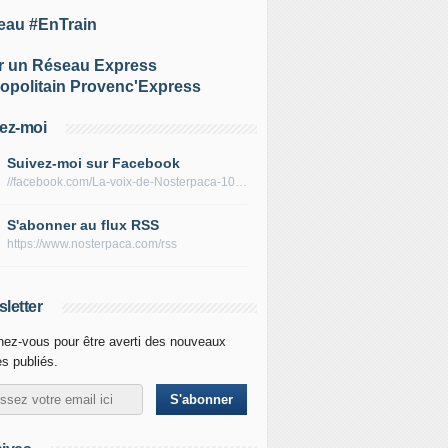
eau #EnTrain
r un Réseau Express
opolitain Provenc'Express
ez-moi
Suivez-moi sur Facebook
//facebook.com/La-voix-de-Nosterpaca-106434384284735
S'abonner au flux RSS
https://www.nosterpaca.com/rss
letter
ez-vous pour être averti des nouveaux
es publiés.