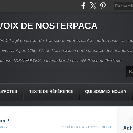
VOIX DE NOSTERPACA
CA agit en faveur de Transports Publics fiables, performants, effica
rovence-Alpes-Côte d'Azur. L'association porte la parole des usagers 
itutions. NOSTERPACA est membre du collectif "Réseau #EnTrain"
S'POTES
TEXTE DE RÉFÉRENCE
QUI SOMMES-NOUS ?
ion ?
PACA
Publié dans
#DOCUMENT
,
#débat
Adhé