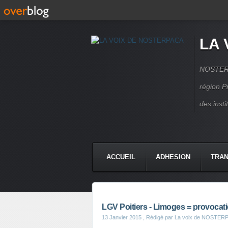
LA 
NOSTERPA
région P
des inst
ACCUEIL
ADHESION
TRAN
LGV Poitiers - Limoges = provocat
13 Janvier 2015
, Rédigé par La voix de NOSTER