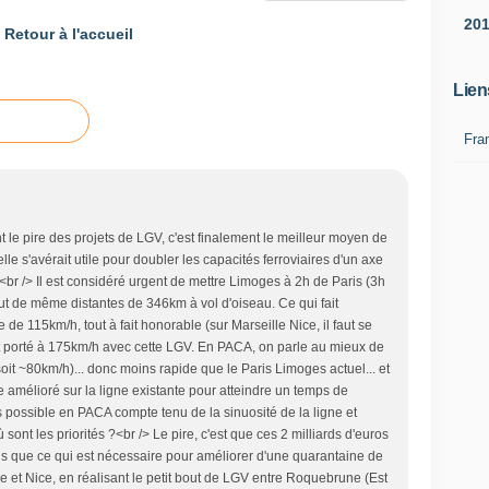
20
Retour à l'accueil
Lien
Fra
t le pire des projets de LGV, c'est finalement le meilleur moyen de
le s'avérait utile pour doubler les capacités ferroviaires d'un axe
r /> Il est considéré urgent de mettre Limoges à 2h de Paris (3h
tout de même distantes de 346km à vol d'oiseau. Ce qui fait
e 115km/h, tout à fait honorable (sur Marseille Nice, il faut se
it porté à 175km/h avec cette LGV. En PACA, on parle au mieux de
oit ~80km/h)... donc moins rapide que le Paris Limoges actuel... et
re amélioré sur la ligne existante pour atteindre un temps de
s possible en PACA compte tenu de la sinuosité de la ligne et
ù sont les priorités ?<br /> Le pire, c'est que ces 2 milliards d'euros
us que ce qui est nécessaire pour améliorer d'une quarantaine de
le et Nice, en réalisant le petit bout de LGV entre Roquebrune (Est