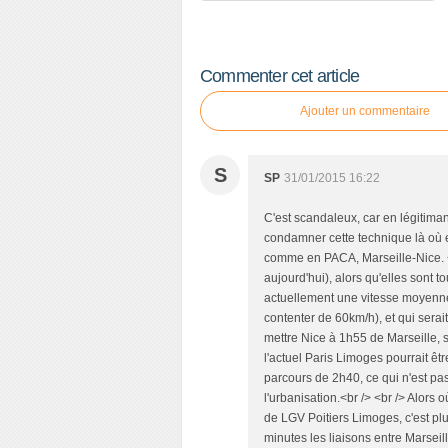
Commenter cet article
Ajouter un commentaire
S
SP
31/01/2015 16:22
C'est scandaleux, car en légitiman
condamner cette technique là où el
comme en PACA, Marseille-Nice. <b
aujourd'hui), alors qu'elles sont 
actuellement une vitesse moyenne d
contenter de 60km/h), et qui sera
mettre Nice à 1h55 de Marseille, s
l'actuel Paris Limoges pourrait êt
parcours de 2h40, ce qui n'est pa
l'urbanisation.<br /> <br /> Alors o
de LGV Poitiers Limoges, c'est pl
minutes les liaisons entre Marseil