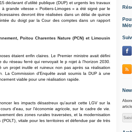
5 déclarant d’utilité publique (DUP) et urgents les travaux
Rés
ne à grande vitesse « Poitiers-Limoges » a été signé par le
écessaires devront être réalisées dans un délai de quinze
Pou
pointée du doigt par la Cour des comptes dans un rapport
Métr
Suiv
nnement, Poitou Charentes Nature (PCN) et Limousin
ses étaient enfin claires. Le Premier ministre avait défini
 du réseau ferré qui renvoyait le p rojet à l'horizon 2030.
n projet inutile et ruineux non pas après sa réalisation
on. La Commission d'Enquête avait soumis la DUP à une
ancement viable pour une réalisation rapide.
News
Abonn
ncer les impacts désastreux qu'aurait cette LGV sur la
articl
 cours d'eau, sur l'économie agricole, sur le cadre de vie.
clavement des zones rurales traversées, et la modernisation
(POLT), vitale pour les territoires et défendue par de très