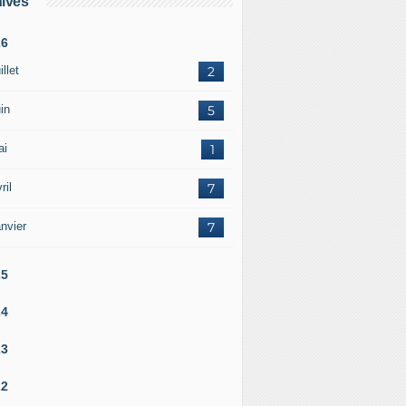
ives
26
illet
2
in
5
ai
1
ril
7
nvier
7
25
24
23
22