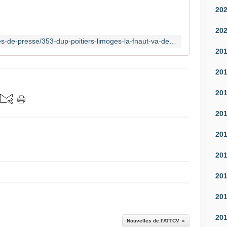
20
20
http://fnaut.fr/actualite/communiques-de-presse/353-dup-poitiers-limoges-la-fnaut-va-deposer-un-recours-aupres-du-conseil-d-etat
20
20
20
20
20
20
20
20
20
Nouvelles de l'ATTCV