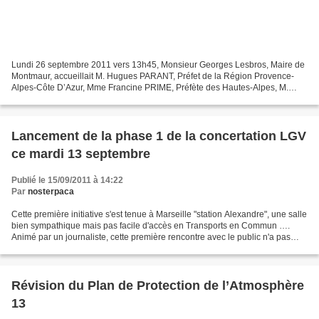
Lundi 26 septembre 2011 vers 13h45, Monsieur Georges Lesbros, Maire de
Montmaur, accueillait M. Hugues PARANT, Préfet de la Région Provence-
Alpes-Côte D’Azur, Mme Francine PRIME, Préfète des Hautes-Alpes, M.
Jean-Yves PETIT, Vice-Président aux Transports...
Lancement de la phase 1 de la concertation LGV
ce mardi 13 septembre
Publié le 15/09/2011 à 14:22
Par
nosterpaca
Cette première initiative s'est tenue à Marseille "station Alexandre", une salle
bien sympathique mais pas facile d'accès en Transports en Commun ….
Animé par un journaliste, cette première rencontre avec le public n'a pas
mobilisé en masse. Le lieu,...
Révision du Plan de Protection de l’Atmosphère
13