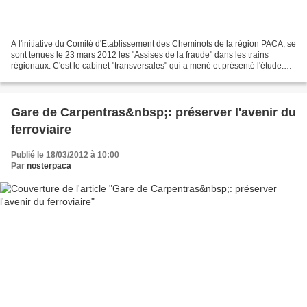
A l'initiative du Comité d'Etablissement des Cheminots de la région PACA, se
sont tenues le 23 mars 2012 les "Assises de la fraude" dans les trains
régionaux. C'est le cabinet "transversales" qui a mené et présenté l'étude.
Jean-Yves PETIT, Vice-Président...
Gare de Carpentras&nbsp;: préserver l'avenir du
ferroviaire
Publié le 18/03/2012 à 10:00
Par
nosterpaca