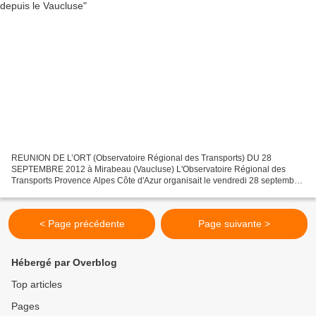
REUNION DE L’ORT (Observatoire Régional des Transports) DU 28
SEPTEMBRE 2012 à Mirabeau (Vaucluse) L'Observatoire Régional des
Transports Provence Alpes Côte d'Azur organisait le vendredi 28 septembre
2012 une journée d'échanges avec pour thème « La desserte...
< Page précédente
Page suivante >
Hébergé par Overblog
Top articles
Pages