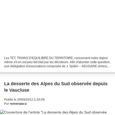
Les TET, TRAINS D'EQUILIBRE DU TERRITOIRE, concernent notre région
même s'il en est peu fait état par les décideurs. Afin d'aborder cette question,
une délégation d'associations composée de J. Spitéri – ADUGARE (Arles),
G. Pellegrin – collectif de la...
La desserte des Alpes du Sud observée depuis
le Vaucluse
Publié le 29/09/2012 à 20:08
Par
nosterpaca