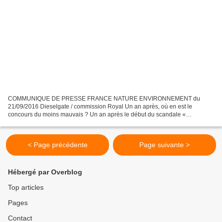
COMMUNIQUE DE PRESSE FRANCE NATURE ENVIRONNEMENT du
21/09/2016 Dieselgate / commission Royal Un an après, où en est le
concours du moins mauvais ? Un an après le début du scandale «
Volkswagen » et à la veille de la dernière réunion de la commission
instaurée...
< Page précédente
Page suivante >
Hébergé par Overblog
Top articles
Pages
Contact