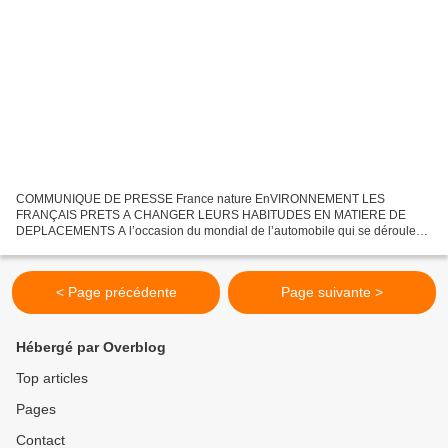
COMMUNIQUE DE PRESSE France nature EnVIRONNEMENT LES
FRANÇAIS PRETS A CHANGER LEURS HABITUDES EN MATIERE DE
DEPLACEMENTS A l’occasion du mondial de l’automobile qui se déroule
du 01 au 16 octobre 2016, France Nature Environnement (FNE), la
Fondation PSA...
< Page précédente
Page suivante >
Hébergé par Overblog
Top articles
Pages
Contact