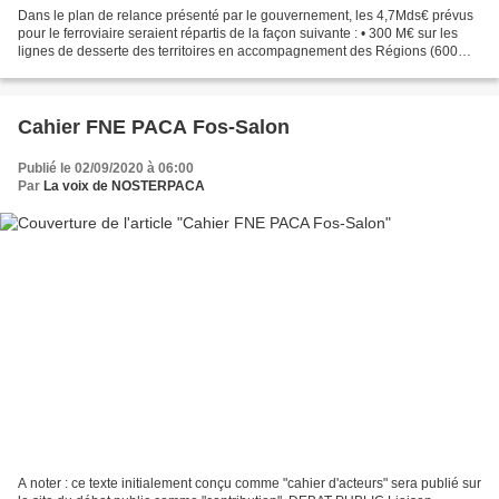
Dans le plan de relance présenté par le gouvernement, les 4,7Mds€ prévus
pour le ferroviaire seraient répartis de la façon suivante : • 300 M€ sur les
lignes de desserte des territoires en accompagnement des Régions (600
M€) • 100 M€ sur le matériel et...
Cahier FNE PACA Fos-Salon
Publié le 02/09/2020 à 06:00
Par
La voix de NOSTERPACA
A noter : ce texte initialement conçu comme "cahier d'acteurs" sera publié sur