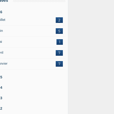
ives
26
illet
2
in
5
ai
1
ril
7
nvier
7
25
24
23
22