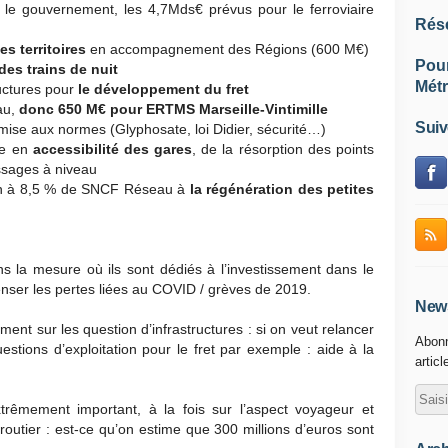
 le gouvernement, les 4,7Mds€ prévus pour le ferroviaire
Rés
s territoires
en accompagnement des Régions (600 M€)
Pou
 des trains de nuit
Métr
uctures pour
le développement du fret
au,
donc 650 M€ pour ERTMS Marseille-Vintimille
Suiv
mise aux normes (Glyphosate, loi Didier, sécurité…)
se en
accessibilité des gares
, de la résorption des points
assages à niveau
ion à 8,5 % de SNCF Réseau à
la régénération des petites
ns la mesure où ils sont dédiés à l’investissement dans le
nser les pertes liées au COVID / grèves de 2019.
News
ment sur les question d’infrastructures : si on veut relancer
Abonn
questions d’exploitation pour le fret par exemple : aide à la
articl
xtrêmement important, à la fois sur l’aspect voyageur et
t routier : est-ce qu’on estime que 300 millions d’euros sont