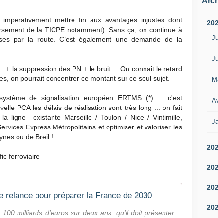
Arch
aut impérativement mettre fin aux avantages injustes dont
20
oursement de la TICPE notamment). Sans ça, on continue à
Ju
dises par la route. C’est également une demande de la
Ju
.. + la suppression des PN + le bruit ... On connait le retard
res, on pourrait concentrer ce montant sur ce seul sujet.
M
 système de signalisation européen ERTMS
(*)
... c'est
Av
le PCA les délais de réalisation sont très long ... on fait
la ligne existante Marseille / Toulon / Nice / Vintimille,
Ja
vices Express Métropolitains et optimiser et valoriser les
ynes ou de Breil !
20
ic ferroviaire
20
20
de relance pour préparer la France de 2030
20
100 milliards d'euros sur deux ans, qu'il doit présenter