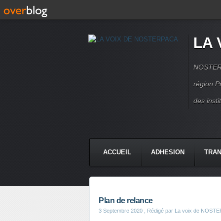
LA 
NOSTERPA
région P
des inst
ACCUEIL
ADHESION
TRAN
Plan de relance
3 Septembre 2020
, Rédigé par La voix de NOST