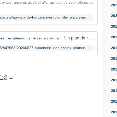
rer la France de 2030 et aller au-delà du seul rebond de
20
20
https://www.lexpress.fr/actualites/1/societe/au-dela-de-l-urgence-un-plan-de-relance-pour-preparer-la-france-de-2030_2134000.html
20
20
Un plan de relance du fret ferroviaire très attendu par le secteur du rail
20
https://www.20minutes.fr/economie/2847663-20200827-annoncee-jean-castex-relance-fret-ferroviaire-tres-attendue-secteur-rail
20
20
20
20
20
20