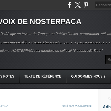
VOIX DE NOSTERPACA
CA agit en faveur de Transports Publics fiables, performants, effica
rovence-Alpes-Côte d'Azur. L'association porte la parole des usagers 
itutions. NOSTERPACA est membre du collectif "Réseau #EnTrain"
S'POTES
TEXTE DE RÉFÉRENCE
QUI SOMMES-NOUS ?
ERPACA
Publié dans
#DOCUMENT
Adhé