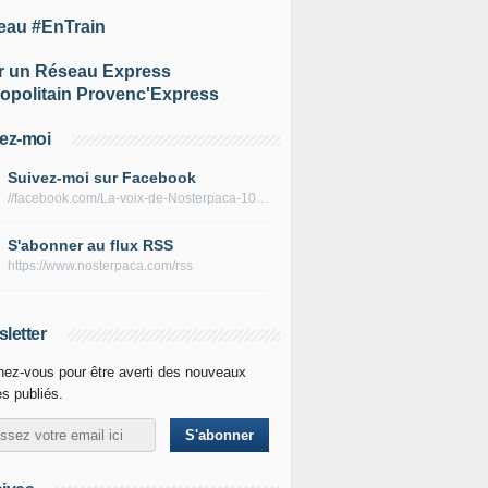
eau #EnTrain
r un Réseau Express
opolitain Provenc'Express
ez-moi
Suivez-moi sur Facebook
//facebook.com/La-voix-de-Nosterpaca-106434384284735
S'abonner au flux RSS
https://www.nosterpaca.com/rss
letter
ez-vous pour être averti des nouveaux
es publiés.