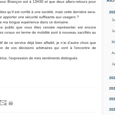
Arch
 pour Briançon est à 13H30 et que deux allers-retours pour
s qu’il est confié à une société, mais cette dernière sera-
20
r apporter une sécurité suffisante aux usagers ?
Ju
de ma longue expérience dans ce domaine.
vice public que vous êtes censée représenter est encore
Ju
res ruraux en terme de mobilité sont à nouveau sacrifiés au
M
 de ce service déjà bien affaibli, je n’ai d’autre choix que
tion de vos décisions arbitraires qui vont à l’encontre de
Av
rice, l’expression de mes sentiments distingués.
Ja
20
20
20
20