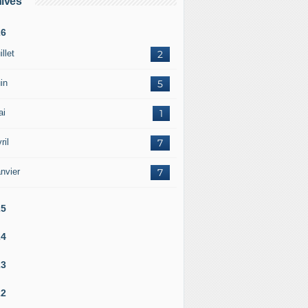
ives
26
illet
2
in
5
ai
1
ril
7
nvier
7
25
24
23
22