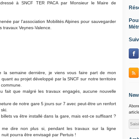
r adressé à SNCF TER PACA par Monsieur le Maire de
Rés
Pou
menée par l'association Mobilités Alpines pour sauvegarder
Métr
les travaux Veynes-Valence.
Suiv
de la semaine dernière, je viens vous faire part de mon
uant au projet développé par la SNCF sur notre territoire
tre commune.
du fait que malgré les travaux engagés, aucune nouvelle
News
meture de notre gare 5 jours sur 7 avec peut-être un renfort
Abonn
ski.
articl
illets va être installé dans la gare, mais est-ce suffisant ?
.
me dire non plus si, pendant les travaux sur la ligne
nuit pourra être envisagé par Pertuis !