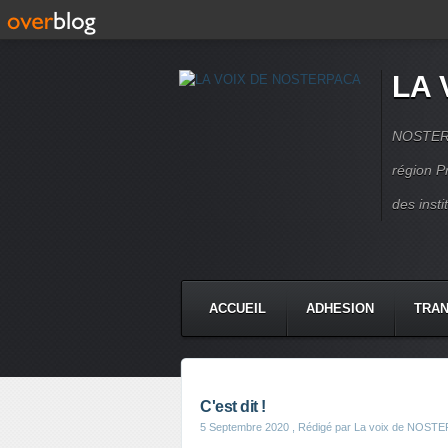
LA 
NOSTERPA
région P
des inst
ACCUEIL
ADHESION
TRAN
C'est dit !
5 Septembre 2020
, Rédigé par La voix de NOST