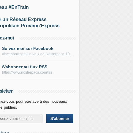
eau #EnTrain
r un Réseau Express
opolitain Provenc'Express
ez-moi
Suivez-moi sur Facebook
//facebook.com/La-voix-de-Nosterpaca-106434384284735
S'abonner au flux RSS
https://www.nosterpaca.com/rss
letter
ez-vous pour être averti des nouveaux
es publiés.