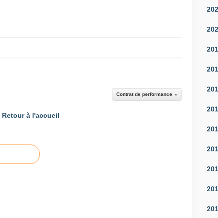
20
20
20
20
20
Contrat de performance
20
Retour à l'accueil
20
20
20
20
20