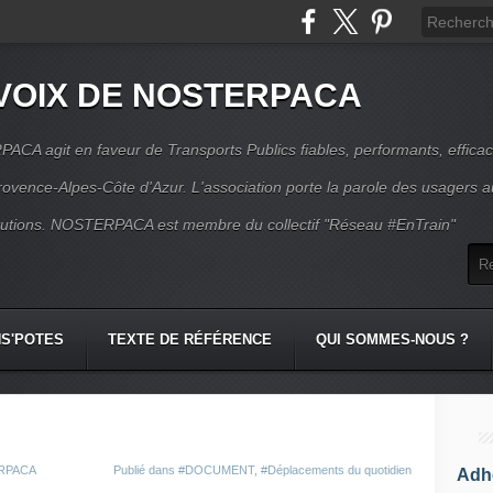
VOIX DE NOSTERPACA
CA agit en faveur de Transports Publics fiables, performants, effica
rovence-Alpes-Côte d'Azur. L'association porte la parole des usagers 
itutions. NOSTERPACA est membre du collectif "Réseau #EnTrain"
S'POTES
TEXTE DE RÉFÉRENCE
QUI SOMMES-NOUS ?
ERPACA
Publié dans
#DOCUMENT
,
#Déplacements du quotidien
Adhé