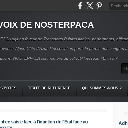
VOIX DE NOSTERPACA
CA agit en faveur de Transports Publics fiables, performants, effica
rovence-Alpes-Côte d'Azur. L'association porte la parole des usagers 
itutions. NOSTERPACA est membre du collectif "Réseau #EnTrain"
S'POTES
TEXTE DE RÉFÉRENCE
QUI SOMMES-NOUS ?
stice saisie face à l'inaction de l’Etat face au
Adhé
elgate