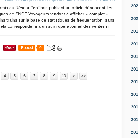
Publié dans
#Déplacements du quotidien
,
#Informations diverses
,
#débats
20
amis du Réseau#enTrain publient un article dénonçant les
iques de SNCF Voyageurs tendant à afficher « complet »
20
ins trains sur la base de statistiques de fréquentation, sans
ela corresponde ni à un suivi opérationnel des ventes ni
20
20
Repost
0
20
20
4
5
6
7
8
9
10
100
20
30
40
50
60
70
80
90
>
>>
20
20
20
20
20