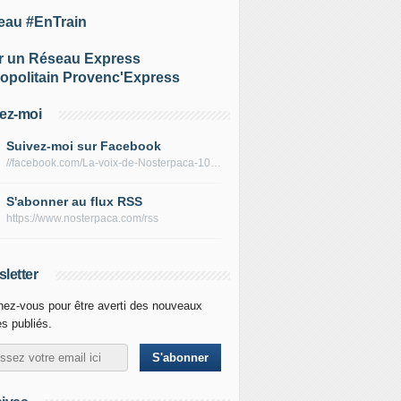
eau #EnTrain
r un Réseau Express
opolitain Provenc'Express
ez-moi
Suivez-moi sur Facebook
//facebook.com/La-voix-de-Nosterpaca-106434384284735
S'abonner au flux RSS
https://www.nosterpaca.com/rss
letter
ez-vous pour être averti des nouveaux
es publiés.