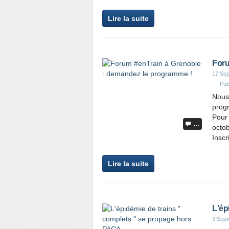
Lire la suite
Foru
17 Se
Pub
Nous 
prog
Pour
…
octo
Inscr
Lire la suite
L'ép
3 Sep