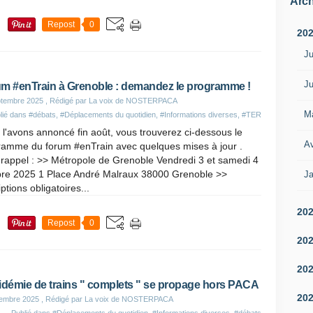
Arch
Repost
0
20
Ju
Ju
m #enTrain à Grenoble : demandez le programme !
ptembre 2025
, Rédigé par La voix de NOSTERPACA
M
lié dans
#débats
,
#Déplacements du quotidien
,
#Informations diverses
,
#TER
l'avons annoncé fin août, vous trouverez ci-dessous le
Av
ramme du forum #enTrain avec quelques mises à jour .
 rappel : >> Métropole de Grenoble Vendredi 3 et samedi 4
bre 2025 1 Place André Malraux 38000 Grenoble >>
Ja
iptions obligatoires...
20
Repost
0
20
20
idémie de trains " complets " se propage hors PACA
20
tembre 2025
, Rédigé par La voix de NOSTERPACA