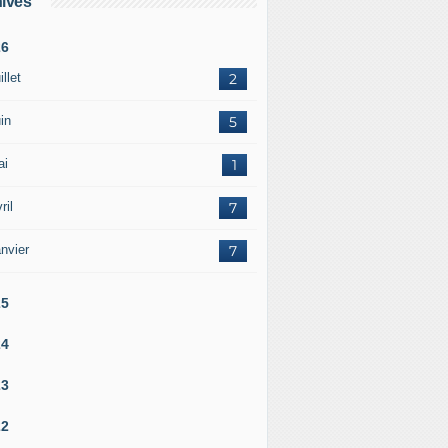
ives
26
illet
2
in
5
ai
1
ril
7
nvier
7
25
24
23
22