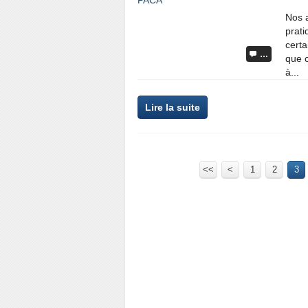
Nos 
prat
certa
…
que c
à...
Lire la suite
<<
<
1
2
3