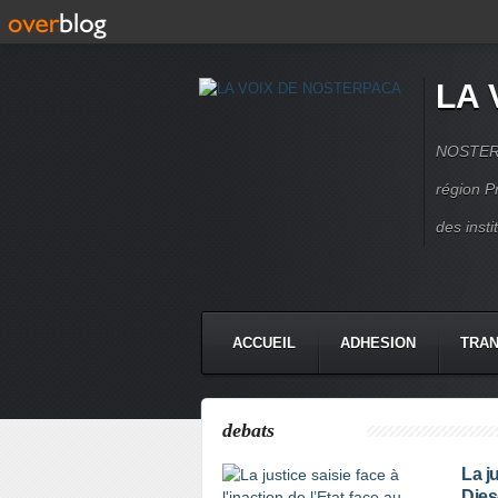
LA 
NOSTERPA
région P
des inst
ACCUEIL
ADHESION
TRAN
debats
La ju
Dies