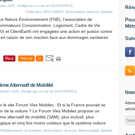
obre 2025
, Rédigé par La voix de NOSTERPACA
Rés
Publié dans
#DOCUMENT
,
#Informations diverses
,
#débats
ce Nature Environnement (FNE), l’association de
Pou
ommateurs Consommation, Logement, Cadre de Vie
Métr
) et ClientEarth ont engagées une action en justice contre
t en raison de son inaction face aux dommages sanitaires
Suiv
Repost
0
ème Alternatif de Mobilité
ptembre 2025
, Rédigé par La voix de NOSTERPACA
News
Abonn
r le site Forum Vies Mobiles : Et si la France pouvait se
articl
r de la voiture ? Le Forum Vies Mobiles propose un
me alternatif de mobilité (SAM), plus inclusif, plus
gique et cinq fois moins coûteux que le système voiture
,
#Déplacements du quotidien
,
#Informations diverses
,
#Intermodalité
,
#débats