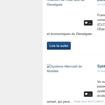
24 Oct
Fran
cons
…
(CLCV
l’Éta
et économiques du Dieselgate....
Lire la suite
Syst
18 Se
Vu su
passe
systè
…
écolo
actuel, qui peut...
Publié dans
#DOCUMENT