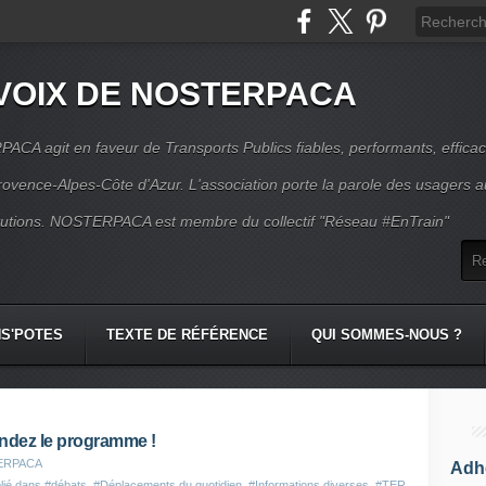
VOIX DE NOSTERPACA
CA agit en faveur de Transports Publics fiables, performants, effica
rovence-Alpes-Côte d'Azur. L'association porte la parole des usagers 
itutions. NOSTERPACA est membre du collectif "Réseau #EnTrain"
S'POTES
TEXTE DE RÉFÉRENCE
QUI SOMMES-NOUS ?
ndez le programme !
TERPACA
Adhé
lié dans
#débats
,
#Déplacements du quotidien
,
#Informations diverses
,
#TER