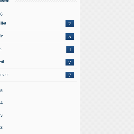
ives
26
illet
2
in
5
ai
1
ril
7
nvier
7
25
24
23
22