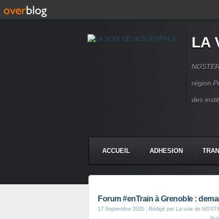
LA 
NOSTERPA
région P
des inst
ACCUEIL
ADHESION
TRAN
Forum #enTrain à Grenoble : dema
17 Septembre 2025
, Rédigé par La voix de NOS
Pub