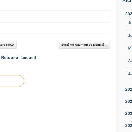
Arch
20
Ju
Ju
 hors PACA
Système Alternatif de Mobilité
M
Retour à l'accueil
Av
Ja
20
20
20
20