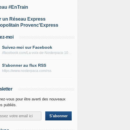
eau #EnTrain
r un Réseau Express
opolitain Provenc'Express
ez-moi
Suivez-moi sur Facebook
//facebook.com/La-voix-de-Nosterpaca-106434384284735
S'abonner au flux RSS
https://www.nosterpaca.com/rss
letter
ez-vous pour être averti des nouveaux
es publiés.