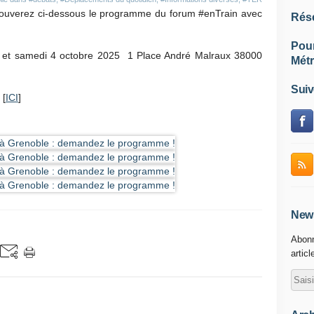
trouverez ci-dessous le programme du forum #enTrain avec
Rés
Pou
3 et samedi 4 octobre 2025
1 Place André Malraux 38000
Métr
Suiv
 [
ICI
]
News
Abonn
articl