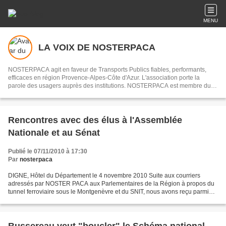
MENU
LA VOIX DE NOSTERPACA
NOSTERPACA agit en faveur de Transports Publics fiables, performants,
efficaces en région Provence-Alpes-Côte d'Azur. L'association porte la
parole des usagers auprès des institutions. NOSTERPACA est membre du
collectif "Réseau #EnTrain"
Rencontres avec des élus à l'Assemblée
Nationale et au Sénat
Publié le 07/11/2010 à 17:30
Par
nosterpaca
DIGNE, Hôtel du Département le 4 novembre 2010 Suite aux courriers
adressés par NOSTER PACA aux Parlementaires de la Région à propos du
tunnel ferroviaire sous le Montgenèvre et du SNIT, nous avons reçu parmi
les réponses favorables à une rencontre celle...