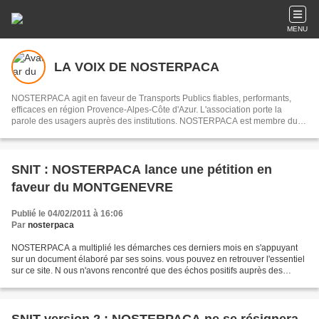
MENU
LA VOIX DE NOSTERPACA
NOSTERPACA agit en faveur de Transports Publics fiables, performants,
efficaces en région Provence-Alpes-Côte d'Azur. L'association porte la
parole des usagers auprès des institutions. NOSTERPACA est membre du
collectif "Réseau #EnTrain"
SNIT : NOSTERPACA lance une pétition en
faveur du MONTGENEVRE
Publié le 04/02/2011 à 16:06
Par
nosterpaca
NOSTERPACA a multiplié les démarches ces derniers mois en s'appuyant
sur un document élaboré par ses soins. vous pouvez en retrouver l'essentiel
sur ce site. N ous n'avons rencontré que des échos positifs auprès des
parlementaires des différentes sensibilités...