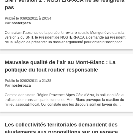
SNIT version 2 : NOSTERPACA ne se résignera
pas
Publié le 03/02/2011 à 20:54
Par
nosterpaca
Constatant l'absence de la percée ferroviaire sous le Montgenèvre dans la
version 2 du SNIT, le Président de NOSTERPACA a demandé au Président
de la Région de présenter un dossier argumenté pour obtenir l'inscription de
ce projet en profitant de la consultation...
Mauvaise qualité de l’air au Mont-Blanc : La
politique du tout routier responsable
Publié le 02/02/2011 à 21:28
Par
nosterpaca
Comme dans notre Région Provence Alpes Côte d'Azur, la pollution liée au
trafic routier transitant par le tunnel du Mont-Blanc provoque la réaction du
milieu associatif local. Qui constate que les discours sont en faveur du
transfert modal mais que la...
Les collectivités territoriales demandent des
ajustements aux propositions sur un espace