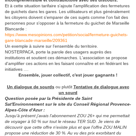
incompréhensible et contradictoire avec ses discours.
Et à cette situation tarifaire s'ajoute l'amplification des fermetures
de guichets dans les gares. Les utilisateurs et plus généralement
les citoyens doivent s'emparer de ces sujets comme l'on fait des
personnes pour s'opposer à la fermeture du guichet de Marseille
Blancarde :
https://www.mesopinions.com/petition/social/fermeture-guichets-
gare-blancade-marseille/209361
Un exemple à suivre sur l'ensemble du territoire.
NOSTERPACA, porte la parole des usagers auprès des
institutions et soutient ces démarches. L'association se propose
d'amplifier ces actions en les faisant connaître et en fédérant les
initiatives ....
Ensemble, jouer collectif, c'est jouer gagnants !
Un dialogue de sourds
ou plutôt
Tentative de dialogue avec
un sourd
Question posée par la Présidente de Saint
Sat'Environnement sur le site du Conseil Régional Provence-
Alpes-Côte d'Azur :
Jusqu'à présent j'avais l'abonnement ZOU 26+ qui me permettait
de voyager à 50 % sur tout le réseau TER SUD. Je viens de
découvrir que cette offre n'existe plus et que l'offre ZOU MALIN
propose une réduction de 30 %. Au vu des prix exorbitant du