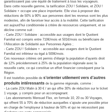
garantissaient pas une équité de traitement à tous les voyageurs.
Dans cette nouvelle gamme, la tarification ZOU ! Solidaire, et ZOU !
Solidaire + occupe une place importante. Elle vise à proposer des
réductions de 50% à 90% aux personnes dont les revenus sont les plus
modestes, afin de favoriser leur accès à la mobilité. Cette tarification
est aujourd’hui conditionnée à critère de ressources uniquement, et se
décline comme suit :
- Carte ZOU ! Solidaire : accessible aux usagers dont le Quotient
Familial est compris entre 710€/mois et 501€/mois ou bénéficiaire de
l’Allocation de Solidarité aux Personnes Agées ;
- Carte ZOU ! Solidaire + : accessible aux usagers dont le Quotient
Familial est inférieur ou égal à 500€/mois.
Ces nouveaux critères ont permis d’élargir la population d’ayants droit
de 12% précédemment à 25% de la population régionale avec la
nouvelle carte, ce qui constitue un effort financier conséquent pour la
Région.
s’orienter utilement vers d’autres
Il est toutefois possible de
produits intéressants
de la gamme régionale, comme :
- La carte ZOU Malin à 30 € / an qui offre 30% de réduction sur le ticket
1 voyage, y compris pour un accompagnant.
- Les abonnements Mensuel Flex, en formule 10, 20 ou 30 Voyages,
qui offrent 55 à 70% de réduction auxquelles s’ajoute une possible prise
en charge de l’employeur à hauteur de 50% et qui ne nécessitent pas