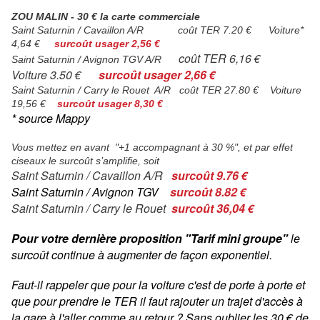
ZOU MALIN - 30 € la carte commerciale
Saint Saturnin / Cavaillon A/R coût TER 7.20 € Voiture*
4,64 €
surcoût usager 2,56 €
coût TER 6,16 €
Saint Saturnin / Avignon TGV A/R
Voiture 3.50 €
surcoût usager 2,66 €
Saint Saturnin / Carry le Rouet A/R coût TER 27.80 € Voiture
19,56 €
surcoût usager 8,30 €
* source Mappy
Vous mettez en avant "+1 accompagnant à 30 %", et par effet
ciseaux le surcoût s’amplifie, soit
Saint Saturnin / Cavaillon A/R
surcoût 9.76 €
Saint Saturnin / Avignon TGV
surcoût 8.82 €
Saint Saturnin / Carry le Rouet
surcoût 36,04 €
Pour votre dernière proposition "Tarif mini groupe"
le
surcoût continue à augmenter de façon exponentiel.
Faut-il rappeler que pour la voiture c'est de porte à porte et
que pour prendre le TER il faut rajouter un trajet d'accès à
la gare à l'aller comme au retour ? Sans oublier les 30 € de