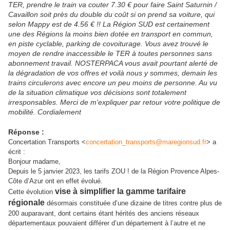
TER, prendre le train va couter 7.30 € pour faire Saint Saturnin /
Cavaillon soit près du double du coût si on prend sa voiture, qui
selon Mappy est de 4.56 € !! La Région SUD est certainement
une des Régions la moins bien dotée en transport en commun,
en piste cyclable, parking de covoiturage. Vous avez trouvé le
moyen de rendre inaccessible le TER à toutes personnes sans
abonnement travail. NOSTERPACA vous avait pourtant alerté de
la dégradation de vos offres et voilà nous y sommes, demain les
trains circulerons avec encore un peu moins de personne. Au vu
de la situation climatique vos décisions sont totalement
irresponsables. Merci de m'expliquer par retour votre politique de
mobilité. Cordialement
Réponse :
Concertation Transports <
concertation_transports@
maregionsud.fr
> a
écrit :
Bonjour madame,
Depuis le 5 janvier 2023, les tarifs ZOU ! de la Région Provence Alpes-
Côte d’Azur ont en effet évolué.
vise à simplifier la gamme tarifaire
Cette évolution
régionale
désormais constituée d’une dizaine de titres contre plus de
200 auparavant, dont certains étant hérités des anciens réseaux
départementaux pouvaient différer d’un département à l’autre et ne