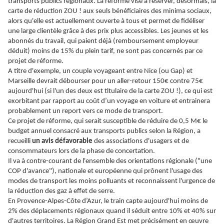
transports publics régionaux. La réforme vise à réserver, désormais, la
carte de réduction ZOU ! aux seuls bénéficiaires des minima sociaux,
alors qu'elle est actuellement ouverte à tous et permet de fidéliser
une large clientèle grâce à des prix plus accessibles. Les jeunes et les
abonnés du travail, qui paient déjà (remboursement employeur
déduit) moins de 15% du plein tarif, ne sont pas concernés par ce
projet de réforme.
A titre d'exemple, un couple voyageant entre Nice (ou Gap) et
Marseille devrait débourser pour un aller-retour 150€ contre 75€
aujourd'hui (si l'un des deux est titulaire de la carte ZOU !), ce qui est
exorbitant par rapport au coût d’un voyage en voiture et entrainera
probablement un report vers ce mode de transport.
Ce projet de réforme, qui serait susceptible de réduire de 0,5 M€ le
budget annuel consacré aux transports publics selon la Région, a
recueilli
un avis
défavorable
des associations d'usagers et de
consommateurs lors de la phase de concertation.
Il va à contre-courant de l'ensemble des orientations régionale ("une
COP d'avance"), nationale et européenne qui prônent l'usage des
modes de transport les moins polluants et reconnaissent l'urgence de
la réduction des gaz à effet de serre.
En Provence-Alpes-Côte d’Azur, le train capte aujourd'hui moins de
2% des déplacements régionaux quand il séduit entre 10% et 40% sur
d'autres territoires. La Région Grand Est met précisément en œuvre