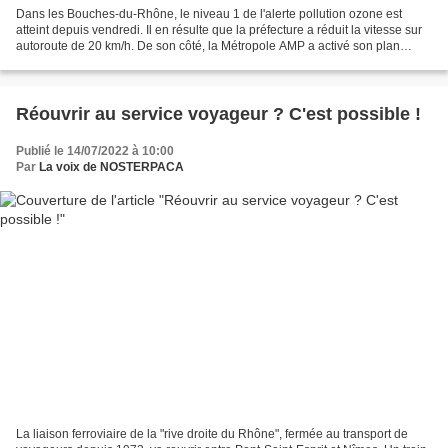
Dans les Bouches-du-Rhône, le niveau 1 de l'alerte pollution ozone est
atteint depuis vendredi. Il en résulte que la préfecture a réduit la vitesse sur
autoroute de 20 km/h. De son côté, la Métropole AMP a activé son plan
d’urgence transports pour inciter...
Réouvrir au service voyageur ? C'est possible !
Publié le 14/07/2022 à 10:00
Par
La voix de NOSTERPACA
La liaison ferroviaire de la "rive droite du Rhône", fermée au transport de