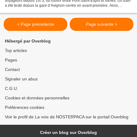
voyageurs depuis 1973, va rouvrir entre Pont-Saint-Esprit et Nîmes. Un train
a été testé depuis la gare d’Avignon-centre en avant-première. Ainsi,
cinquante ans après sa fermeture,...
< Page précédente
Page suivante >
Hébergé par Overblog
Top articles
Pages
Contact
Signaler un abus
C.G.U.
Cookies et données personnelles
Préférences cookies
Voir le profil de La voix de NOSTERPACA sur le portail Overblog
Créer un blog sur Overblog