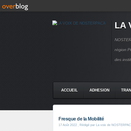
LA 
NOSTERPA
région P
des inst
ACCUEIL
ADHESION
TRAN
Fresque de la Mobilité
17 Août 2022
, Rédigé par La voix de NOSTERPA