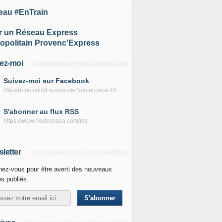
eau #EnTrain
r un Réseau Express
opolitain Provenc'Express
ez-moi
Suivez-moi sur Facebook
//facebook.com/La-voix-de-Nosterpaca-106434384284735
S'abonner au flux RSS
https://www.nosterpaca.com/rss
letter
ez-vous pour être averti des nouveaux
es publiés.