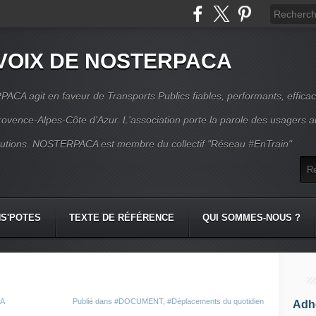
VOIX DE NOSTERPACA
CA agit en faveur de Transports Publics fiables, performants, effica
rovence-Alpes-Côte d'Azur. L'association porte la parole des usagers 
itutions. NOSTERPACA est membre du collectif "Réseau #EnTrain"
S'POTES
TEXTE DE RÉFÉRENCE
QUI SOMMES-NOUS ?
CA
Publié dans
#DOCUMENT
,
#Déplacements du quotidien
Adhé