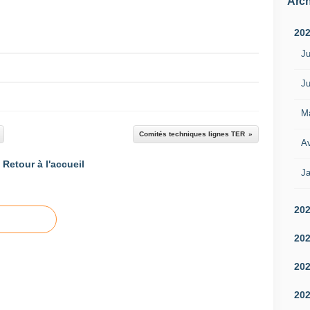
Arch
20
Ju
Ju
M
Comités techniques lignes TER
Av
Retour à l'accueil
Ja
20
20
20
20