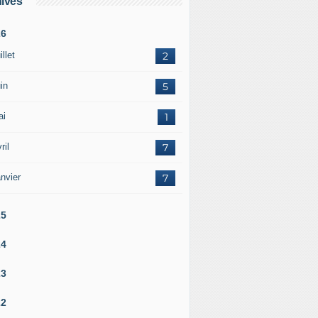
ives
26
illet
2
in
5
ai
1
ril
7
nvier
7
25
24
23
22