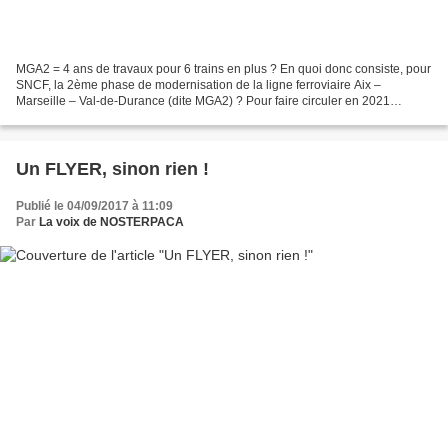
MGA2 = 4 ans de travaux pour 6 trains en plus ? En quoi donc consiste, pour
SNCF, la 2ème phase de modernisation de la ligne ferroviaire Aix –
Marseille – Val-de-Durance (dite MGA2) ? Pour faire circuler en 2021
quelque 102 trains quotidiens (contre 96...
Un FLYER, sinon rien !
Publié le 04/09/2017 à 11:09
Par
La voix de NOSTERPACA