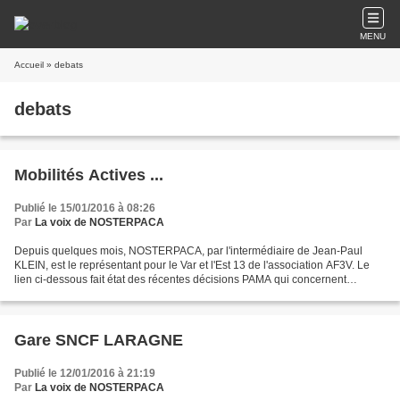
MENU
Accueil
» debats
debats
Mobilités Actives ...
Publié le 15/01/2016 à 08:26
Par
La voix de NOSTERPACA
Depuis quelques mois, NOSTERPACA, par l'intermédiaire de Jean-Paul
KLEIN, est le représentant pour le Var et l'Est 13 de l'association AF3V. Le
lien ci-dessous fait état des récentes décisions PAMA qui concernent
l'intermodalité. Dans l'esprit du Code...
Gare SNCF LARAGNE
Publié le 12/01/2016 à 21:19
Par
La voix de NOSTERPACA