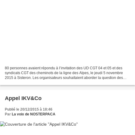
80 personnes avaient répondu à l’invitation des UD CGT 04 et 05 et des
syndicats CGT des cheminots de la ligne des Alpes, le jeudi 5 novembre
2015 à Sisteron. Les organisateurs souhaitaient aborder la question des
transports dans les Alpes du Sud, et,...
Appel IKV&Co
Publié le 20/12/2015 à 18:46
Par
La voix de NOSTERPACA