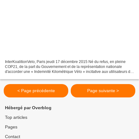
InterKoalitionVelo, Paris jeudi 17 décembre 2015 Né du refus, en pleine
COP21, de la part du Gouvernement et de la représentation nationale
d'accorder une « Indemnité Kilométrique Vélo » incitative aux utilisateurs de
vélo au quotidien, le collectif «...
< Page précédente
Page suivante >
Hébergé par Overblog
Top articles
Pages
Contact