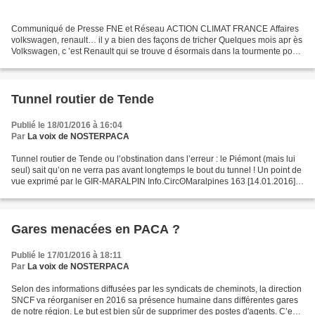
Communiqué de Presse FNE et Réseau ACTION CLIMAT FRANCE Affaires
volkswagen, renault… il y a bien des façons de tricher Quelques mois apr ès
Volkswagen, c ’est Renault qui se trouve d ésormais dans la tourmente pour
triche sur les tests d ’homologations....
Tunnel routier de Tende
Publié le 18/01/2016 à 16:04
Par
La voix de NOSTERPACA
Tunnel routier de Tende ou l’obstination dans l’erreur : le Piémont (mais lui
seul) sait qu’on ne verra pas avant longtemps le bout du tunnel ! Un point de
vue exprimé par le GIR-MARALPIN Info.CircʘMaralpines 163 [14.01.2016]
Ouvert à la circulation en...
Gares menacées en PACA ?
Publié le 17/01/2016 à 18:11
Par
La voix de NOSTERPACA
Selon des informations diffusées par les syndicats de cheminots, la direction
SNCF va réorganiser en 2016 sa présence humaine dans différentes gares
de notre région. Le but est bien sûr de supprimer des postes d'agents. C’est