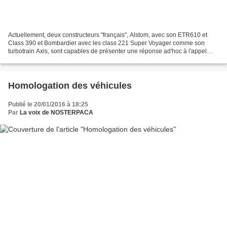
Actuellement, deux constructeurs "français", Alstom, avec son ETR610 et
Class 390 et Bombardier avec les class 221 Super Voyager comme son
turbotrain Axis, sont capables de présenter une réponse ad'hoc à l'appel
d'offre pour un automoteur intercité pendulaire...
Homologation des véhicules
Publié le 20/01/2016 à 18:25
Par
La voix de NOSTERPACA