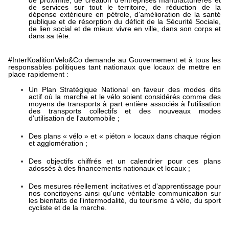
de proximité, de ­création d'entreprises manufacturières et
de services sur tout le ­territoire, de réduction de la
dépense extérieure en pétrole, ­d'amélioration de la santé
publique et de résorption du déficit ­de la Sécurité Sociale,
de lien social et de mieux vivre en ville, ­dans son corps et
dans sa tête.
#InterKoalitionVelo&Co demande au Gouvernement et à tous les
responsables politiques tant nationaux que locaux de mettre en
place rapidement :
Un Plan ­Stratégique National en faveur des modes dits
actif où la marche ­et le vélo soient considérés comme des
moyens de transports à ­part entière associés à l'utilisation
des transports collectifs ­et des nouveaux modes
d'utilisation de l'automobile ;
Des plans ­« vélo » et « piéton » locaux dans chaque ­région
et agglomération ;
Des objectifs ­chiffrés et un calendrier pour ces plans
adossés à des ­financements nationaux et locaux ;
Des mesures ­réellement incitatives et d'apprentissage pour
nos concitoyens ­ainsi qu'une véritable communication sur
les bienfaits de ­l'intermodalité, du tourisme à vélo, du sport
cycliste et de la ­marche.