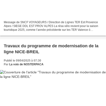
Message de SNCF VOYAGEURS / Direction de Lignes TER Est Provence
Alpes / SIEGE DDL EST PROV ALPES La résa vélo revient pour la saison
touristique 2025, comme l’année précédente sur les TER Valence ó
Briançon et Grenoble ó Gap dès le 1er mai 2025 et jusqu’au...
Travaux du programme de modernisation de la
ligne NICE-BREIL
Publié le 09/04/2025 à 07:30
Par
La voix de NOSTERPACA