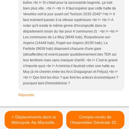
traîne.<br /> Si c'était pour la sacrosainte bagnole, ça irait
bien plus vite...<br /> <br /> Il faut espérer que cette halte de
Venelles voit le jour avant cet "horizon 2035-2040" !<br /> Il
faut vraiment passer à la vitesse supérieure.<br /> <br /> A
noter qu'il existe le même genre d'incongruité dans le
département voisin du Var pour 4 communes (!) : <br /> <br />
Les communes de Le Muy (9646 hab), Roquebrune-sur-
Argens (14448 hab), Puget-sur-Argens (8195 hab), La
Farlède (9658 hab) disposent chacune d'une gare
(désaffectée) et voient passer quotidiennement des TER sur
leur territoire mais sans marquer d'arrêt. <br /> C'est le grand
n'importe quoi.<br /> A minima il faudrait créer une halte au
Muy (à mi-chemin entre les Arcs Draguignan et Fréjus).<br />
<br /> Que font les élus ? que font les acteurs économiques ?
pourquoi tant d'immobilisme ?
Répondre
< Déplacements dans la
Compte-rendu de
Métropole Aix-Marseille-
l’Assemblée Générale 2024
Provence : des
de NOSTERPACA >