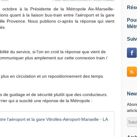
Rés
ctobre à la Présidente de la Métropole Aix-Marseille-
ns quant à la liaison bus-train entre l'aéroport et la gare
Pou
eille Provence. Nous publions ci-après la réponse qui vient
Métr
és.
Suiv
bilité du service, si l'on en croit la réponse que vient de
ommuniquer plus amplement sur cette connexion train /
 plus en circulation et un repositionnement des temps
News
de guidage et de sécurité plutôt que des conducteurs.
rrier qui a suscité une réponse de la Métropole :
Abonn
articl
Améliorer
P
a