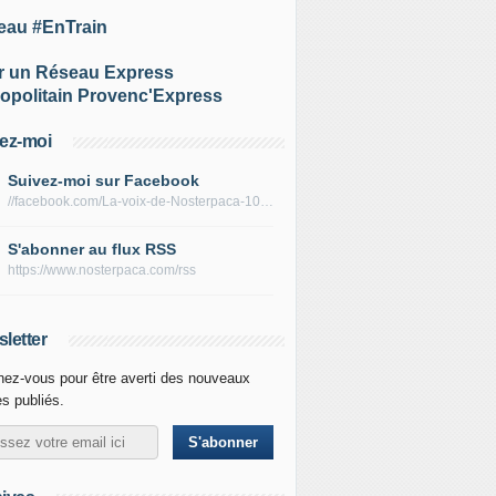
eau #EnTrain
r un Réseau Express
opolitain Provenc'Express
ez-moi
Suivez-moi sur Facebook
//facebook.com/La-voix-de-Nosterpaca-106434384284735
S'abonner au flux RSS
https://www.nosterpaca.com/rss
letter
ez-vous pour être averti des nouveaux
es publiés.
 la connexion routière entre l'aéroport et la gare Vitrolle