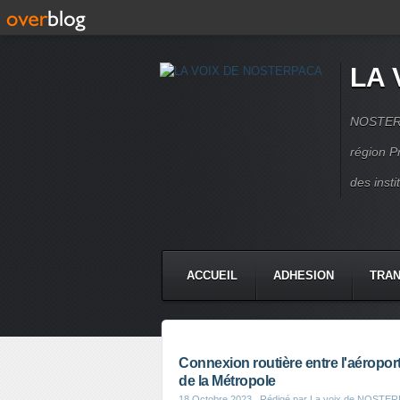
LA 
NOSTERPA
région P
des inst
ACCUEIL
ADHESION
TRAN
Connexion routière entre l'aéroport
de la Métropole
18 Octobre 2023
, Rédigé par La voix de NOSTE