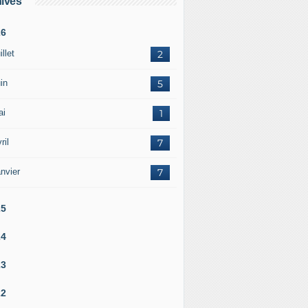
ives
26
illet
2
in
5
ai
1
ril
7
nvier
7
25
24
23
22