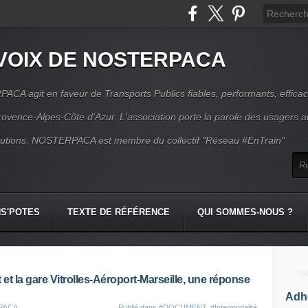
VOIX DE NOSTERPACA
CA agit en faveur de Transports Publics fiables, performants, effica
rovence-Alpes-Côte d'Azur. L'association porte la parole des usagers 
itutions. NOSTERPACA est membre du collectif "Réseau #EnTrain"
S'POTES
TEXTE DE RÉFÉRENCE
QUI SOMMES-NOUS ?
 et la gare Vitrolles-Aéroport-Marseille, une réponse
Adhé
RPACA
Publié dans
#DOCUMENT
,
#Intermodalité