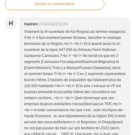
Ajouter un commentaire
H
Hadrien
17/10/2023 21:05
Vivement la ré-ouverture de Aix-Rognac au service voyageurs
!!<br /> Il faut vraiment penser Réseau, densifier le maillage
ferroviaire de la Région.<br /> <br /> Et à quand aussi la ré-
ouverture de la ligne 947.000 du Réseau Ferré National :
Gardanne-Carnoules ?<br /> <br /> Ne serait-ce que les 2
segments [Carnoules-Forcalqueiret/Garéoult-Brignoles] et
[(Saint-Maximin)-Trets-La Barque/Fuveau-Gardanne], dans
un premier temps !?<br /> <br /> Ces 2 segments représentent
tout de même 2 bassins de population qui totalisent plus de
100.000 habitants !<br /> <br /> Et le pire c'est que la VF est
toujours présente et accueille même des circulations sur
certains sections...<br /> <br /> Quel dommage que ces
emprises toujours existantes n'accueillent aucun TER.<br />
<br /> A noter concernant le Var que c'est - avec les Alpes-de-
Haute-Provence - le seul département de la région PACA dont
aucune des sous-préfectures (= ni Brignoles, ni Draguignan)
ne voit pas passer de train sur son territoire en 2023 (alors
que c'était le cas en ....1865 !!). Une honte.<br /> Avec une