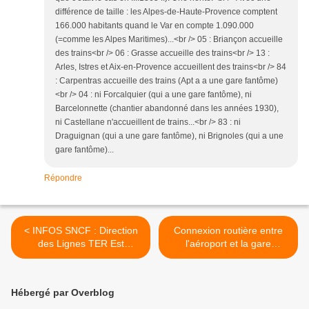
différence de taille : les Alpes-de-Haute-Provence comptent
166.000 habitants quand le Var en compte 1.090.000
(=comme les Alpes Maritimes)...<br /> 05 : Briançon accueille
des trains<br /> 06 : Grasse accueille des trains<br /> 13 :
Arles, Istres et Aix-en-Provence accueillent des trains<br /> 84
: Carpentras accueille des trains (Apt a a une gare fantôme)
<br /> 04 : ni Forcalquier (qui a une gare fantôme), ni
Barcelonnette (chantier abandonné dans les années 1930),
ni Castellane n'accueillent de trains...<br /> 83 : ni
Draguignan (qui a une gare fantôme), ni Brignoles (qui a une
gare fantôme)...
Répondre
< INFOS SNCF : Direction
Connexion routière entre
des Lignes TER Est
l'aéroport et la gare
Provence & Alpes
Vitrolles-Aéroport-Marseille,
une réponse de la
Métropole >
Hébergé par Overblog