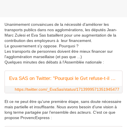
Unanimement convaincues de la nécessité d'améliorer les
transports publics dans nos agglomérations, les députés Jean-
Marc Zulesi et Eva Sas bataillent pour une augmentation de la
contribution des employeurs à leur financement.
Le gouvernement s'y oppose. Pourquoi ?
Les transports de personnes doivent être mieux financer sur
l'agglomération marseillaise (et pas que ...)
Quelques minutes des débats à l'Assemblée nationale :
Eva SAS on Twitter: "Pourquoi le Gvt refuse-t-il de financer l'amélioration des transports en commun ?1️⃣ Les conditions de transport sont déjà très dégradées dans beaucoup de métropoles.2️⃣ Dans les #ZFE, il faut proposer une alternative accessible à tous.tes, et la financer!#PLF2024 pic.twitter.com/bl3c5AqI0S / Twitter"
https://twitter.com/_EvaSas/status/1713999571351945477
Et ce ne peut être qu'une première étape, sans doute nécessaire
mais partielle et insuffisante. Nous avons besoin d'une vision à
long terme partagée par l'ensemble des acteurs. C'est ce que
propose ProvencExpress :