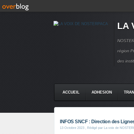
LA 
NOSTERPA
région P
des inst
ACCUEIL
ADHESION
TRAN
INFOS SNCF : Direction des Ligne
13 Octobre 2023
, Rédigé par La voix de NOSTE