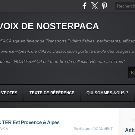
VOIX DE NOSTERPACA
CA agit en faveur de Transports Publics fiables, performants, effica
rovence-Alpes-Côte d'Azur. L'association porte la parole des usagers 
itutions. NOSTERPACA est membre du collectif "Réseau #EnTrain"
S'POTES
TEXTE DE RÉFÉRENCE
QUI SOMMES-NOUS ?
s TER Est Provence & Alpes
RPACA
Publié dans
#DOCUMENT
Adhé