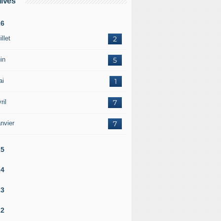
ives
26
illet
2
in
5
ai
1
ril
7
nvier
7
25
24
23
22