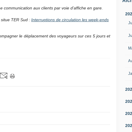
Arch
ne communication aux clients par voie d’affiche en gare.
20
e situe TER Sud :
Interruptions de circulation les week-ends
Ju
Ju
mpagner le déplacement des voyageurs sur ces 5 jours et
M
Av
Ja
20
20
20
20