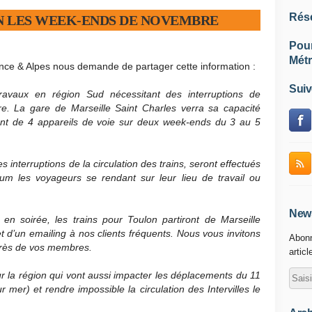
Rés
N LES WEEK-ENDS DE NOVEMBRE
Pou
Métr
nce & Alpes nous demande de partager cette information :
Suiv
ravaux en région Sud nécessitant des interruptions de
e. La gare de Marseille Saint Charles verra sa capacité
ent de 4 appareils de voie sur deux week-ends du 3 au 5
interruptions de la circulation des trains, seront effectués
m les voyageurs se rendant sur leur lieu de travail ou
News
n soirée, les trains pour Toulon partiront de Marseille
et d’un emailing à nos clients fréquents. Nous vous invitons
Abonn
près de vos membres.
articl
r la région qui vont aussi impacter les déplacements du 11
er) et rendre impossible la circulation des Intervilles le