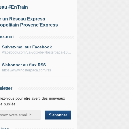
eau #EnTrain
r un Réseau Express
opolitain Provenc'Express
ez-moi
Suivez-moi sur Facebook
//facebook.com/La-voix-de-Nosterpaca-106434384284735
S'abonner au flux RSS
https://www.nosterpaca.com/rss
letter
ez-vous pour être averti des nouveaux
es publiés.