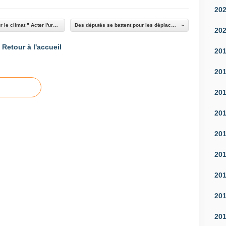
20
Résumé du rapport annuel du Haut conseil pour le climat " Acter l'urgence, engager les moyens "
Des députés se battent pour les déplacements à Marseille
20
Retour à l'accueil
20
20
20
20
20
20
20
20
20