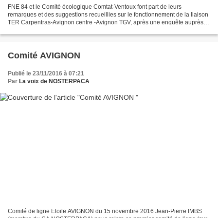
FNE 84 et le Comité écologique Comtat-Ventoux font part de leurs
remarques et des suggestions recueillies sur le fonctionnement de la liaison
TER Carpentras-Avignon centre -Avignon TGV, après une enquête auprès
des voyageurs. – TER pas cher pour l'abonné,...
Comité AVIGNON
Publié le 23/11/2016 à 07:21
Par
La voix de NOSTERPACA
Comité de ligne Etoile AVIGNON du 15 novembre 2016 Jean-Pierre IMBS