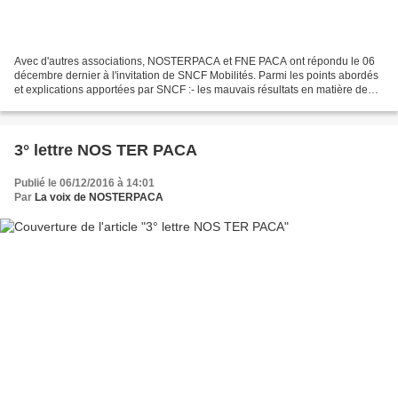
Avec d'autres associations, NOSTERPACA et FNE PACA ont répondu le 06
décembre dernier à l'invitation de SNCF Mobilités. Parmi les points abordés
et explications apportées par SNCF :- les mauvais résultats en matière de
régularité sont dus à un manque...
3° lettre NOS TER PACA
Publié le 06/12/2016 à 14:01
Par
La voix de NOSTERPACA