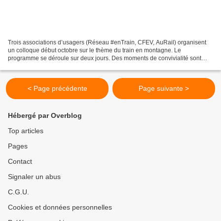
Trois associations d’usagers (Réseau #enTrain, CFEV, AuRail) organisent
un colloque début octobre sur le thème du train en montagne. Le
programme se déroule sur deux jours. Des moments de convivialité sont
prévus. Le forum est ouvert à tous et toutes...
< Page précédente
Page suivante >
Hébergé par Overblog
Top articles
Pages
Contact
Signaler un abus
C.G.U.
Cookies et données personnelles