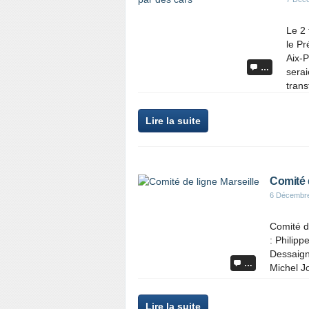
Le 2 
le Pr
Aix-P
…
serai
transf
Lire la suite
Comité d
6 Décembr
Comité d
: Philip
Dessaigne
…
Michel Jo
Lire la suite