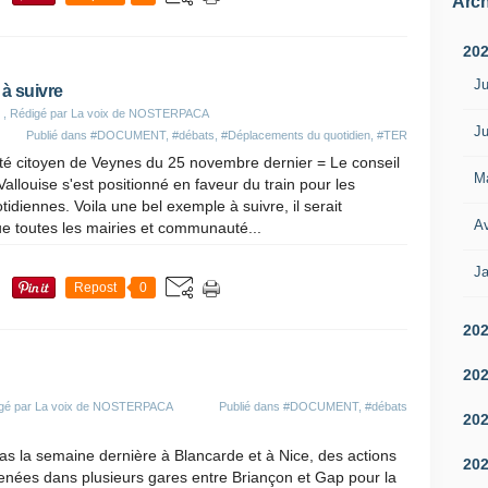
Arch
20
Ju
à suivre
, Rédigé par La voix de NOSTERPACA
Ju
Publié dans
#DOCUMENT
,
#débats
,
#Déplacements du quotidien
,
#TER
té citoyen de Veynes du 25 novembre dernier = Le conseil
M
allouise s'est positionné en faveur du train pour les
idiennes. Voila une bel exemple à suivre, il serait
Av
e toutes les mairies et communauté...
Ja
Repost
0
20
20
igé par La voix de NOSTERPACA
Publié dans
#DOCUMENT
,
#débats
20
s la semaine dernière à Blancarde et à Nice, des actions
20
menées dans plusieurs gares entre Briançon et Gap pour la