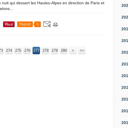
 nuit qui dessert les Hautes-Alpes en direction de Paris et
20
lons...
20
Repost
0
20
20
73
274
275
276
277
278
279
280
290
300
400
500
600
>
>>
20
20
20
20
20
20
20