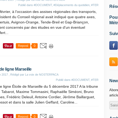
Publié dans
#DOCUMENT
,
#Déplacements du quotidien
,
#TER
Rés
février, à l’occasion des assises régionales des transports,
ésident du Conseil régional avait indiqué que quatre axes,
Pou
ertuis, Avignon-Orange, Tende-Breil et Gap-Briançon,
Métr
ent concernés par des études en vue d'un éventuel
ert...
Suiv
Repost
0
e ligne Marseille
e 2017
, Rédigé par La voix de NOSTERPACA
Publié dans
#DOCUMENT
,
#TER
News
e ligne Étoile de Marseille du 5 décembre 2017 A la tribune
Abonn
pe Tabarot, Maxime Tommasini, Raphaëlle Siméoni, Bruno
articl
s, Frédéric Deleuil, Antoine Cordier, Jérôme Baillarguet,
ssot et dans la salle Julien Geffard, Caroline...
Repost
0