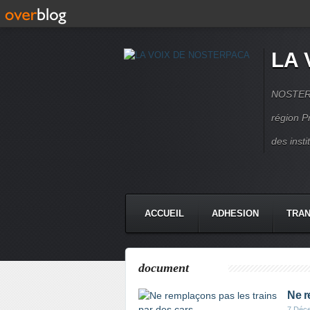
LA 
NOSTERPA
région P
des inst
ACCUEIL
ADHESION
TRAN
document
Ne r
7 Déc