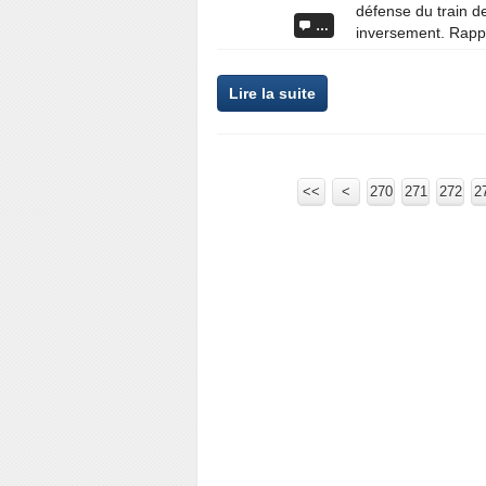
défense du train de
…
inversement. Rappe
Lire la suite
<<
<
200
210
220
230
240
250
260
270
271
272
2