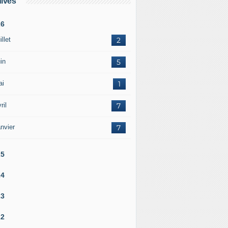
ives
26
illet
2
in
5
ai
1
ril
7
nvier
7
25
24
23
22