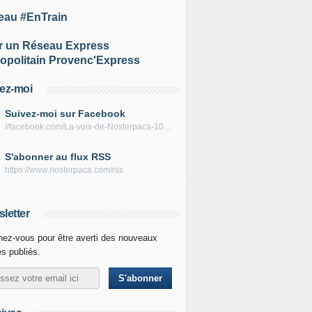
eau #EnTrain
r un Réseau Express
opolitain Provenc'Express
ez-moi
Suivez-moi sur Facebook
//facebook.com/La-voix-de-Nosterpaca-106434384284735
S'abonner au flux RSS
https://www.nosterpaca.com/rss
letter
ez-vous pour être averti des nouveaux
es publiés.