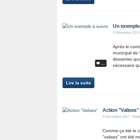
Un exemple 
5 Décembre 2017
Après le comi
municipal de V
dessertes quot
…
nécessaire qu
Lire la suite
Action "Valises"
4 Décembre 2017
, Réd
Comme ça été le ca
"valises" ont été 