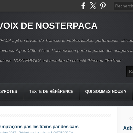
VOIX DE NOSTERPACA
CA agit en faveur de Transports Publics fiables, performants, effica
rovence-Alpes-Côte d'Azur. L'association porte la parole des usagers 
itutions. NOSTERPACA est membre du collectif "Réseau #EnTrain"
S'POTES
TEXTE DE RÉFÉRENCE
QUI SOMMES-NOUS ?
emplaçons pas les trains par des cars
Adhé
embre 2017
, Rédigé par La voix de NOSTERPACA