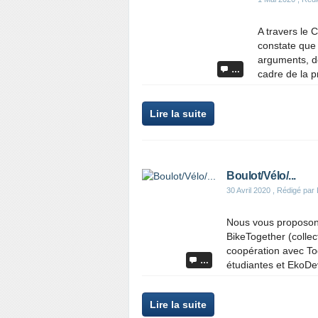
A travers le
constate que 
arguments, de
…
cadre de la p
Lire la suite
Boulot/Vélo/...
30 Avril 2020
, Rédigé pa
Nous vous proposons
BikeTogether (collec
coopération avec To
…
étudiantes et EkoDev
Lire la suite