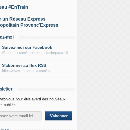
eau #EnTrain
r un Réseau Express
opolitain Provenc'Express
ez-moi
Suivez-moi sur Facebook
//facebook.com/La-voix-de-Nosterpaca-106434384284735
S'abonner au flux RSS
https://www.nosterpaca.com/rss
letter
ez-vous pour être averti des nouveaux
es publiés.