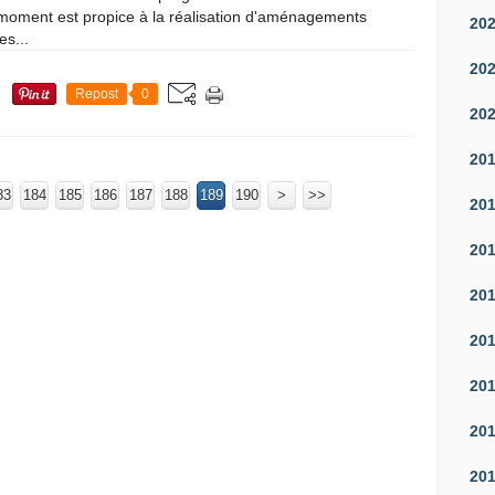
e moment est propice à la réalisation d'aménagements
20
es...
20
Repost
0
20
20
83
184
185
186
187
188
189
190
200
300
400
500
600
>
>>
20
20
20
20
20
20
20