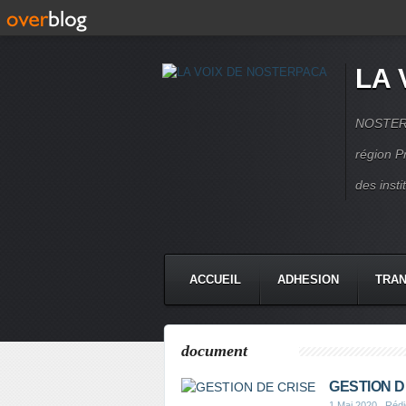
LA 
NOSTERPA
région P
des inst
ACCUEIL
ADHESION
TRAN
document
GESTION D
1 Mai 2020
, Réd