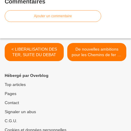
Commentaires
Ajouter un commentaire
< LIBERALISATION DES
De nouvelles ambitions
TER, SUITE DU DEBAT
pour les Chemins de fer de
Provence Nice – Digne,
ligne à voie métrique
unique >
Hébergé par Overblog
Top articles
Pages
Contact
Signaler un abus
C.G.U.
Cookies et données personnelles