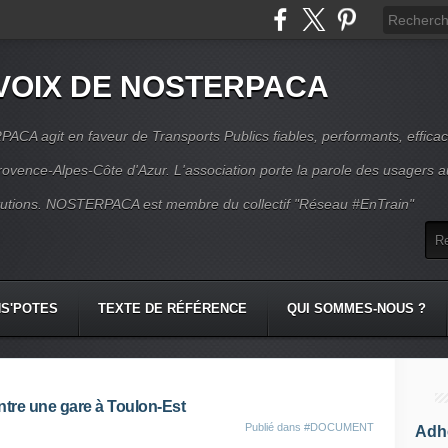
VOIX DE NOSTERPACA
CA agit en faveur de Transports Publics fiables, performants, effica
rovence-Alpes-Côte d'Azur. L'association porte la parole des usagers 
itutions. NOSTERPACA est membre du collectif "Réseau #EnTrain"
S'POTES
TEXTE DE RÉFÉRENCE
QUI SOMMES-NOUS ?
ntre une gare à Toulon-Est
Publié dans
#DOCUMENT
Adhé