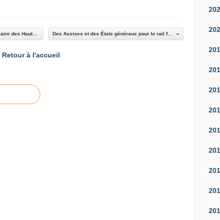
20
20
Une mission pour améliorer la desserte ferroviaire des Hautes-Alpes
Des Assises et des États généraux pour le rail français
20
Retour à l'accueil
20
20
20
20
20
20
20
20