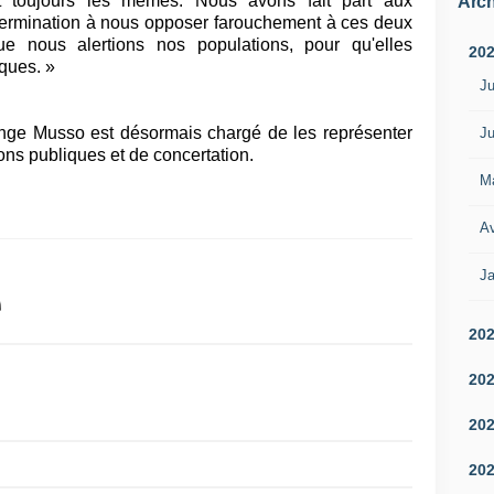
nt toujours les mêmes. Nous avons fait part aux
Arch
ermination à nous opposer farouchement à ces deux
ue nous alertions nos populations, pour qu'elles
20
iques. »
Ju
ge Musso est désormais chargé de les représenter
Ju
ons publiques et de concertation.
M
Av
Ja
20
20
20
20