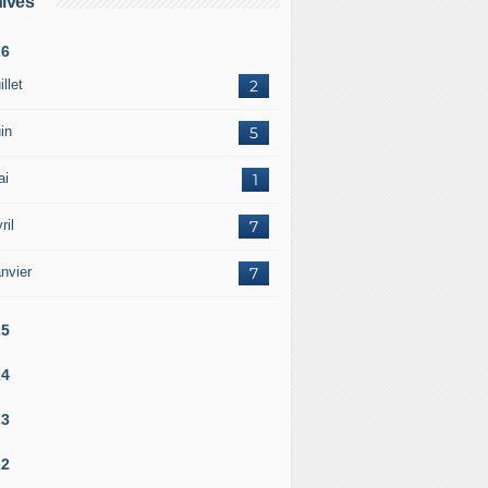
ives
26
illet
2
in
5
ai
1
ril
7
nvier
7
25
24
23
22