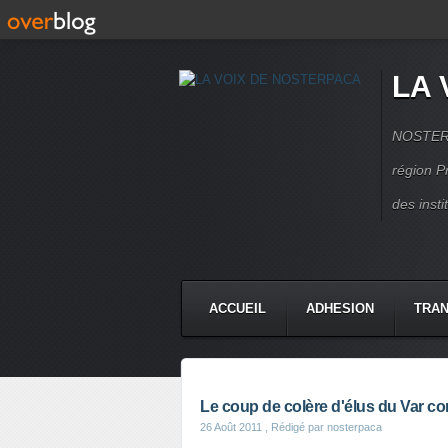
LA 
NOSTERPA
région P
des inst
ACCUEIL
ADHESION
TRAN
Le coup de colère d'élus du Var co
26 Août 2011
, Rédigé par nosterpaca