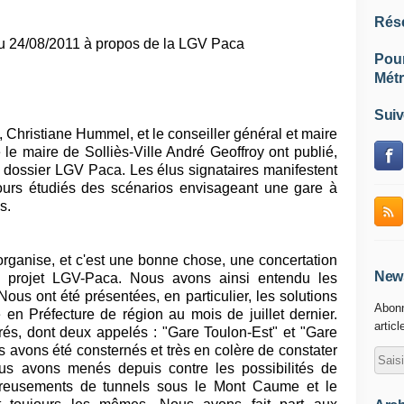
Rés
u 24/08/2011 à propos de la LGV Paca
Pou
Métr
Suiv
 Christiane Hummel, et le conseiller général et maire
le maire de Solliès-Ville André Geoffroy ont publié,
u dossier LGV Paca. Les élus signataires manifestent
ours étudiés des scénarios envisageant une gare à
s.
ganise, et c'est une bonne chose, une concertation
News
u projet LGV-Paca. Nous avons ainsi entendu les
ous ont été présentées, en particulier, les solutions
Abonn
 en Préfecture de région au mois de juillet dernier.
articl
trés, dont deux appelés : "Gare Toulon-Est" et "Gare
s avons été consternés et très en colère de constater
s avons menés depuis contre les possibilités de
creusements de tunnels sous le Mont Caume et le