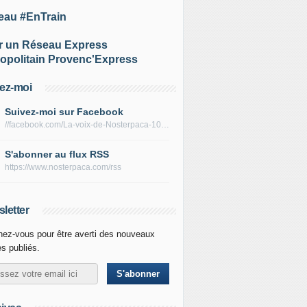
eau #EnTrain
r un Réseau Express
opolitain Provenc'Express
ez-moi
Suivez-moi sur Facebook
//facebook.com/La-voix-de-Nosterpaca-106434384284735
S'abonner au flux RSS
https://www.nosterpaca.com/rss
letter
ez-vous pour être averti des nouveaux
es publiés.