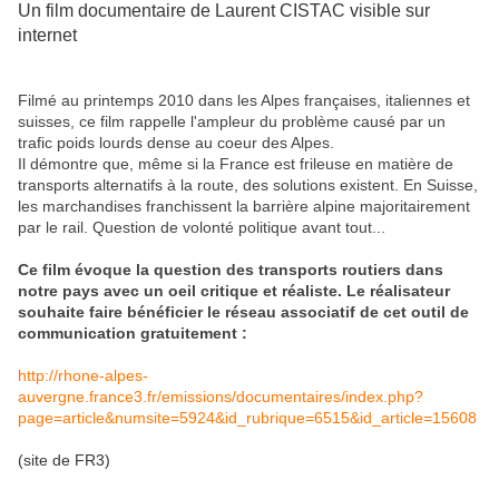
Un film documentaire de Laurent CISTAC visible sur
internet
Filmé au printemps 2010 dans les Alpes françaises, italiennes et
suisses, ce film rappelle l'ampleur du problème causé par un
trafic poids lourds dense au coeur des Alpes.
Il démontre que, même si la France est frileuse en matière de
transports alternatifs à la route, des solutions existent. En Suisse,
les marchandises franchissent la barrière alpine majoritairement
par le rail. Question de volonté politique avant tout...
Ce film évoque la question des transports routiers dans
notre pays avec un oeil critique et réaliste. Le réalisateur
souhaite faire bénéficier le réseau associatif de cet outil de
communication gratuitement :
http://rhone-alpes-
auvergne.france3.fr/emissions/documentaires/index.php?
page=article&numsite=5924&id_rubrique=6515&id_article=15608
(site de FR3)