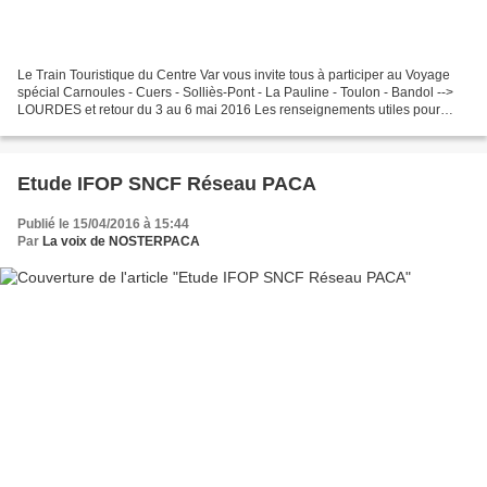
Le Train Touristique du Centre Var vous invite tous à participer au Voyage
spécial Carnoules - Cuers - Solliès-Pont - La Pauline - Toulon - Bandol -->
LOURDES et retour du 3 au 6 mai 2016 Les renseignements utiles pour
s'inscrire à ce voyage exceptionnel...
Etude IFOP SNCF Réseau PACA
Publié le 15/04/2016 à 15:44
Par
La voix de NOSTERPACA