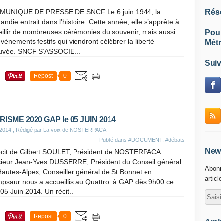
UNIQUE DE PRESSE DE SNCF Le 6 juin 1944, la
Rés
ndie entrait dans l’histoire. Cette année, elle s’apprête à
illir de nombreuses cérémonies du souvenir, mais aussi
Pou
vénements festifs qui viendront célébrer la liberté
Métr
ouvée. SNCF S’ASSOCIE...
Suiv
Repost
0
ISME 2020 GAP le 05 JUIN 2014
 2014
, Rédigé par La voix de NOSTERPACA
Publié dans
#DOCUMENT
,
#débats
News
écit de Gilbert SOULET, Président de NOSTERPACA :
ieur Jean-Yves DUSSERRE, Président du Conseil général
Abonn
autes-Alpes, Conseiller général de St Bonnet en
articl
psaur nous a accueillis au Quattro, à GAP dès 9h00 ce
 05 Juin 2014. Un récit...
Repost
0