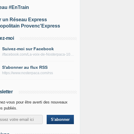
eau #EnTrain
r un Réseau Express
opolitain Provenc'Express
ez-moi
Suivez-moi sur Facebook
//facebook.com/La-voix-de-Nosterpaca-106434384284735
S'abonner au flux RSS
https://www.nosterpaca.com/rss
letter
ez-vous pour être averti des nouveaux
es publiés.