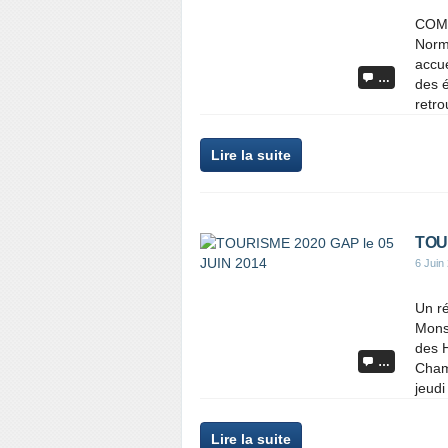
COMM
Norma
accue
…
des é
retr
Lire la suite
TOUR
6 Juin
Un r
Mons
des H
…
Cham
jeudi
Lire la suite