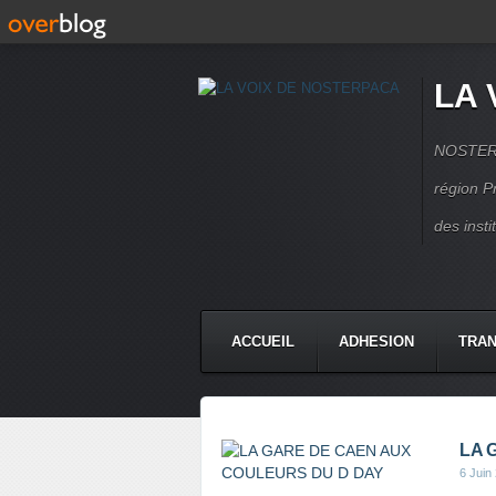
LA 
NOSTERPA
région P
des inst
ACCUEIL
ADHESION
TRAN
LA 
6 Juin