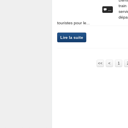
Dans 
train
…
servi
dépar
touristes pour le...
Lire la suite
<<
<
1