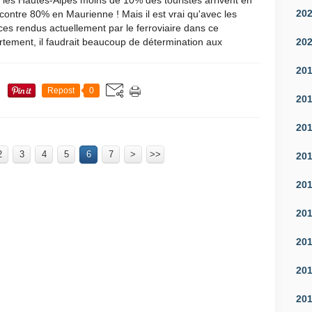
les Hautes-Alpes moins de 10% des touristes arrivent en
20
 contre 80% en Maurienne ! Mais il est vrai qu'avec les
ces rendus actuellement par le ferroviaire dans ce
20
tement, il faudrait beaucoup de détermination aux
20
Repost
0
20
20
2
3
4
5
6
7
>
>>
20
20
20
20
20
20