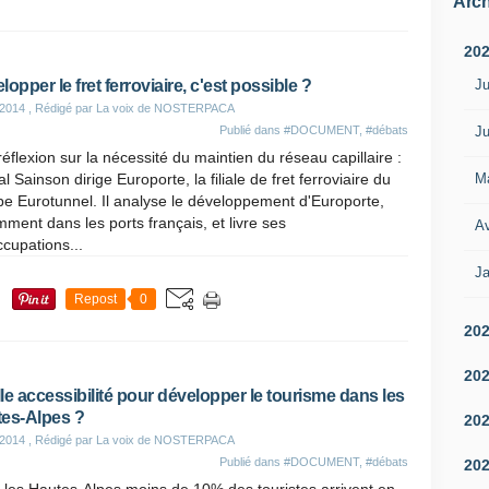
Arch
20
Ju
lopper le fret ferroviaire, c'est possible ?
 2014
, Rédigé par La voix de NOSTERPACA
Ju
Publié dans
#DOCUMENT
,
#débats
éflexion sur la nécessité du maintien du réseau capillaire :
M
l Sainson dirige Europorte, la filiale de fret ferroviaire du
e Eurotunnel. Il analyse le développement d'Europorte,
ment dans les ports français, et livre ses
Av
cupations...
Ja
Repost
0
20
20
le accessibilité pour développer le tourisme dans les
es-Alpes ?
20
 2014
, Rédigé par La voix de NOSTERPACA
Publié dans
#DOCUMENT
,
#débats
20