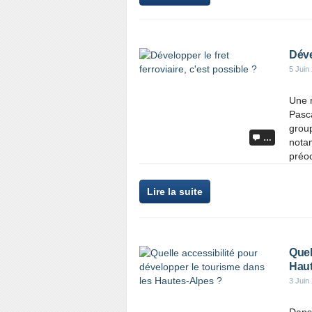
Déve
5 Juin
Une r
Pasca
group
…
notam
préoc
Lire la suite
Quel
Haut
3 Juin