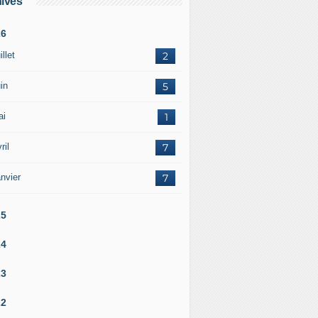
ives
26
illet
2
in
5
ai
1
ril
7
nvier
7
25
24
23
22