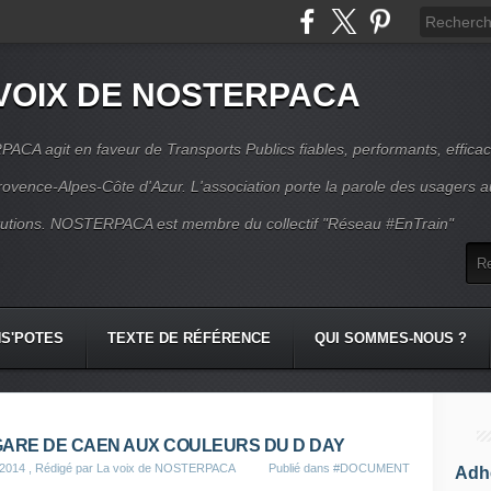
VOIX DE NOSTERPACA
CA agit en faveur de Transports Publics fiables, performants, effica
rovence-Alpes-Côte d'Azur. L'association porte la parole des usagers 
itutions. NOSTERPACA est membre du collectif "Réseau #EnTrain"
S'POTES
TEXTE DE RÉFÉRENCE
QUI SOMMES-NOUS ?
GARE DE CAEN AUX COULEURS DU D DAY
 2014
, Rédigé par La voix de NOSTERPACA
Publié dans
#DOCUMENT
Adhé