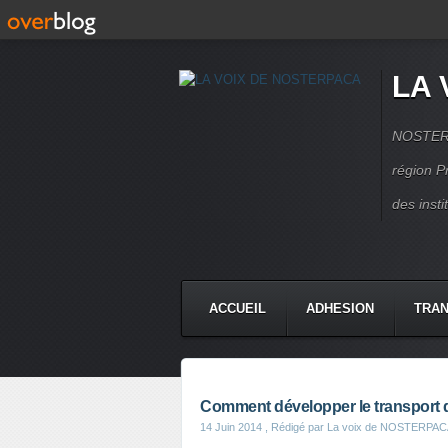
LA 
NOSTERPA
région P
des inst
ACCUEIL
ADHESION
TRAN
Comment développer le transport du
14 Juin 2014
, Rédigé par La voix de NOSTERPA