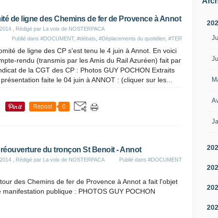
Arch
té de ligne des Chemins de fer de Provence à Annot
20
 2014
, Rédigé par La voix de NOSTERPACA
Ju
Publié dans
#DOCUMENT
,
#débats
,
#Déplacements du quotidien
,
#TER
mité de ligne des CP s'est tenu le 4 juin à Annot. En voici
Ju
mpte-rendu (transmis par les Amis du Rail Azuréen) fait par
yndicat de la CGT des CP : Photos GUY POCHON Extraits
M
 présentation faite le 04 juin à ANNOT : (cliquer sur les...
Av
Repost
0
Ja
20
 réouverture du tronçon St Benoit - Annot
 2014
, Rédigé par La voix de NOSTERPACA
Publié dans
#DOCUMENT
20
tour des Chemins de fer de Provence à Annot a fait l'objet
20
e manifestation publique : PHOTOS GUY POCHON
20