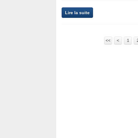
Lire la suite
<<
<
1