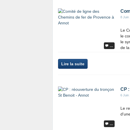
Comi
8 Juin
Le Co
le co
le s
…
de la
Lire la suite
CP :
6 Juin
Le re
d'un
…