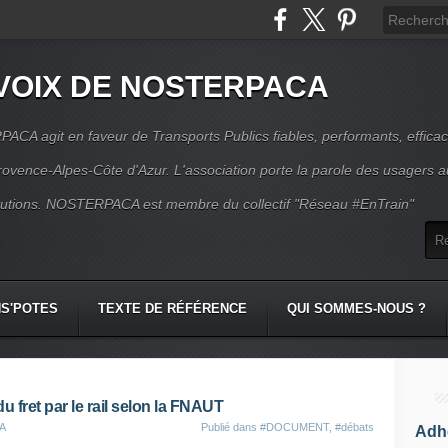
VOIX DE NOSTERPACA
CA agit en faveur de Transports Publics fiables, performants, effica
rovence-Alpes-Côte d'Azur. L'association porte la parole des usagers 
itutions. NOSTERPACA est membre du collectif "Réseau #EnTrain"
S'POTES
TEXTE DE RÉFÉRENCE
QUI SOMMES-NOUS ?
 fret par le rail selon la FNAUT
CA
Publié dans
#DOCUMENT
,
#débats
Adhé