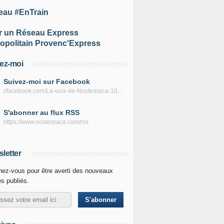
eau #EnTrain
r un Réseau Express
opolitain Provenc'Express
ez-moi
Suivez-moi sur Facebook
//facebook.com/La-voix-de-Nosterpaca-106434384284735
S'abonner au flux RSS
https://www.nosterpaca.com/rss
letter
ez-vous pour être averti des nouveaux
es publiés.