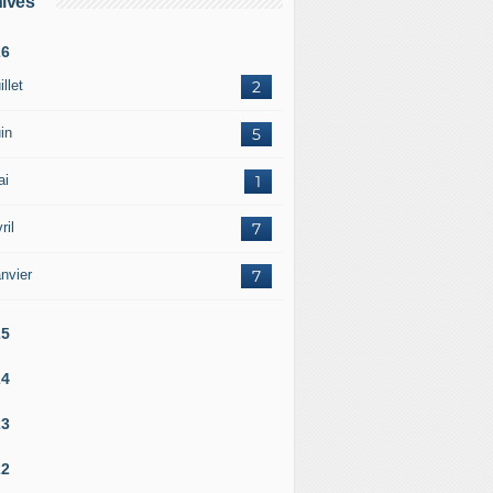
ives
26
illet
2
in
5
ai
1
ril
7
nvier
7
25
24
23
22