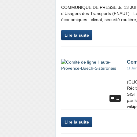
COMMUNIQUE DE PRESSE du 13 JUIN 20
d'Usagers des Transports (FNAUT) : Les
économiques : climat, sécurité routière, s
Lire la suite
Comi
11 Jui
(CLIQ
Récit
SIST
…
par l
wikip
Lire la suite