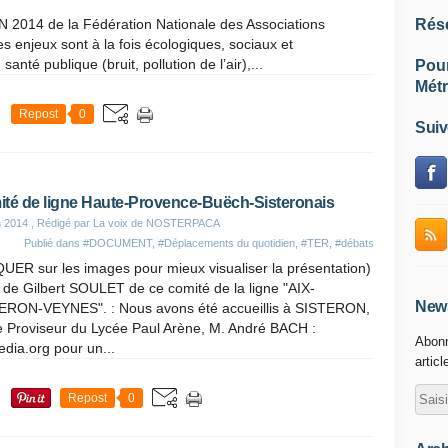
14 de la Fédération Nationale des Associations
Rés
 enjeux sont à la fois écologiques, sociaux et
anté publique (bruit, pollution de l’air),...
Pou
Métr
Repost
0
Suiv
té de ligne Haute-Provence-Buëch-Sisteronais
n 2014
, Rédigé par La voix de NOSTERPACA
Publié dans
#DOCUMENT
,
#Déplacements du quotidien
,
#TER
,
#débats
UER sur les images pour mieux visualiser la présentation)
 de Gilbert SOULET de ce comité de la ligne "AIX-
News
ERON-VEYNES". : Nous avons été accueillis à SISTERON,
e Proviseur du Lycée Paul Arène, M. André BACH :
Abonn
edia.org pour un...
articl
Repost
0