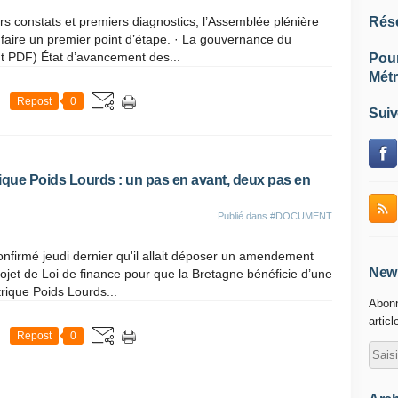
s constats et premiers diagnostics, l’Assemblée plénière
Rés
 faire un premier point d’étape. · La gouvernance du
nt PDF) État d’avancement des...
Pou
Métr
Repost
0
Suiv
ique Poids Lourds : un pas en avant, deux pas en
Publié dans
#DOCUMENT
onfirmé jeudi dernier qu'il allait déposer un amendement
News
jet de Loi de finance pour que la Bretagne bénéficie d’une
trique Poids Lourds...
Abonn
articl
Repost
0