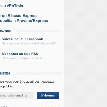
eau #EnTrain
r un Réseau Express
opolitain Provenc'Express
ez-moi
Suivez-moi sur Facebook
//facebook.com/La-voix-de-Nosterpaca-106434384284735
S'abonner au flux RSS
https://www.nosterpaca.com/rss
letter
ez-vous pour être averti des nouveaux
es publiés.