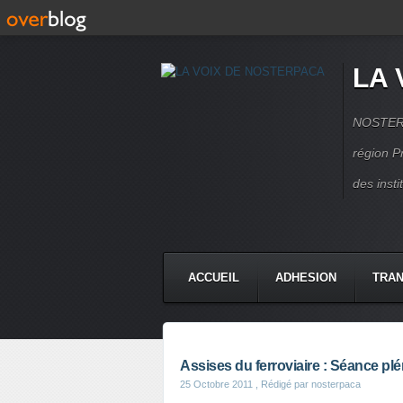
LA 
NOSTERPA
région P
des inst
ACCUEIL
ADHESION
TRAN
Assises du ferroviaire : Séance pl
25 Octobre 2011
, Rédigé par nosterpaca