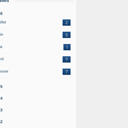
ives
26
illet
2
in
5
ai
1
ril
7
nvier
7
25
24
23
22