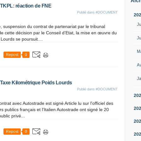
Arch
e TKPL: réaction de FNE
Publié dans
#DOCUMENT
20
Ju
, suspension du contrat de partenariat par le tribunal
de cette décision par le Conseil d’Etat, la mise en œuvre du
Ju
 Lourds se poursuit....
M
Repost
0
Av
Ja
e Taxe Kilométrique Poids Lourds
Publié dans
#DOCUMENT
20
ntrat avec Autostrade est signé Article lu sur l'officiel des
20
publics français et l'Italien Autostrade ont signé le 20
ublic privé...
20
Repost
0
20