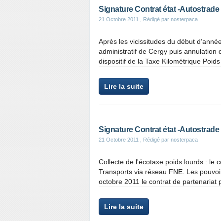
Signature Contrat état -Autostrad
21 Octobre 2011
, Rédigé par nosterpaca
Après les vicissitudes du début d’année
administratif de Cergy puis annulation 
dispositif de la Taxe Kilométrique Poids
Lire la suite
Signature Contrat état -Autostrad
21 Octobre 2011
, Rédigé par nosterpaca
Collecte de l'écotaxe poids lourds : le co
Transports via réseau FNE. Les pouvoirs 
octobre 2011 le contrat de partenariat p
Lire la suite