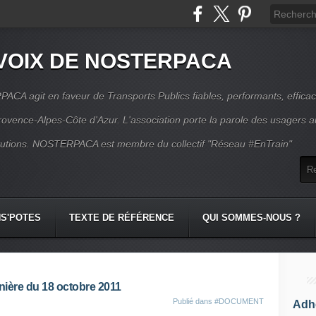
VOIX DE NOSTERPACA
CA agit en faveur de Transports Publics fiables, performants, effica
rovence-Alpes-Côte d'Azur. L'association porte la parole des usagers 
itutions. NOSTERPACA est membre du collectif "Réseau #EnTrain"
S'POTES
TEXTE DE RÉFÉRENCE
QUI SOMMES-NOUS ?
énière du 18 octobre 2011
Publié dans
#DOCUMENT
Adhé