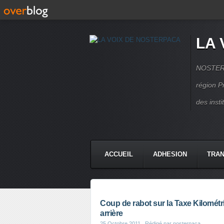
LA 
NOSTERPA
région P
des inst
ACCUEIL
ADHESION
TRAN
Coup de rabot sur la Taxe Kilométr
arrière
25 Octobre 2011
, Rédigé par nosterpaca