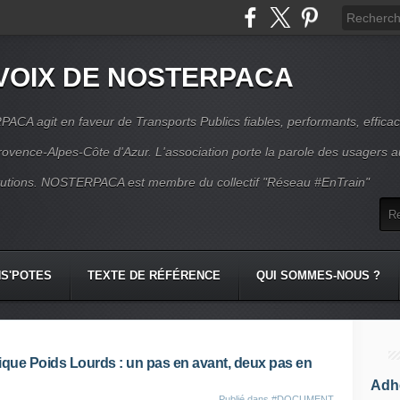
VOIX DE NOSTERPACA
CA agit en faveur de Transports Publics fiables, performants, effica
rovence-Alpes-Côte d'Azur. L'association porte la parole des usagers 
itutions. NOSTERPACA est membre du collectif "Réseau #EnTrain"
S'POTES
TEXTE DE RÉFÉRENCE
QUI SOMMES-NOUS ?
ique Poids Lourds : un pas en avant, deux pas en
Adhé
Publié dans
#DOCUMENT