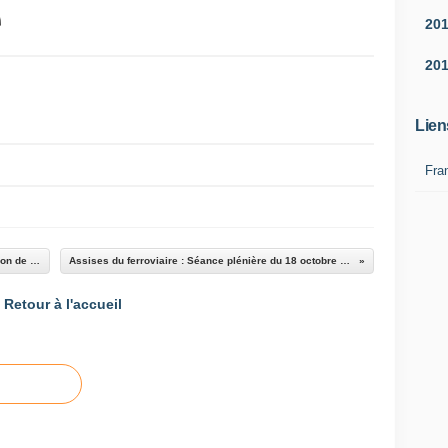
20
20
Lien
Fra
Signature Contrat état -Autostrade TKPL: réaction de FNE
Assises du ferroviaire : Séance plénière du 18 octobre 2011
Retour à l'accueil