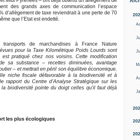
e et Midi Pyrénées – ont déjà obtenu un allégement de
Arch
ment des grands axes de communication l’espace
 d’allègement de taxe reviendrait à une perte de 70
20
même que l’Etat est endetté.
A
Ju
te transports de marchandises à France Nature
révues pour la Taxe Kilométrique Poids Lourds sont
Ju
 est pratiqué chez nos voisins. Cette modification
if de sa substance – recettes diminuées, avantage
M
routier – et mettrait en péril son équilibre économique.
le niche fiscale défavorable à la biodiversité et à
Av
e rapport du Centre d’Analyse Stratégique sur les
 biodiversité pointe du doigt celles qu'il faut déjà
Ja
20
t les plus écologiques
20
20