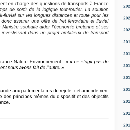
ent en charge des questions de transports à France
20
emps de sortir de la logique tout-routier. La solution
l-fluvial sur les longues distances et route pour les
20
onc assurer une offre de fret ferroviaire et fluvial
er Ministre souhaite aider l’économie bretonne et ses
20
en investissant dans un projet ambitieux de transport
20
20
France Nature Environnement :
« il ne s’agit pas de
20
nt nous avons fait de l’autre. »
20
20
ande aux parlementaires de rejeter cet amendement
e des principes mêmes du dispositif et des objectifs
20
ance.
20
20