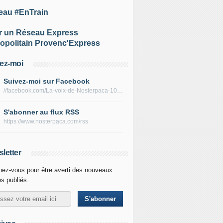
eau #EnTrain
r un Réseau Express
opolitain Provenc'Express
ez-moi
Suivez-moi sur Facebook
//facebook.com/La-voix-de-Nosterpaca-106434384284735
S'abonner au flux RSS
https://www.nosterpaca.com/rss
letter
ez-vous pour être averti des nouveaux
es publiés.