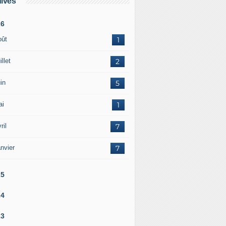
ives
26
oût
1
illet
2
in
5
ai
1
ril
7
nvier
7
25
24
23