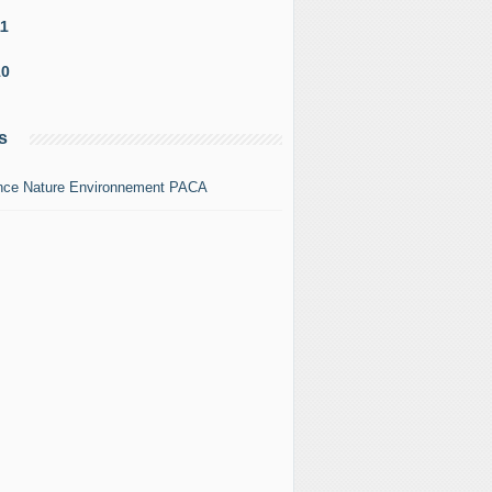
11
10
s
nce Nature Environnement PACA