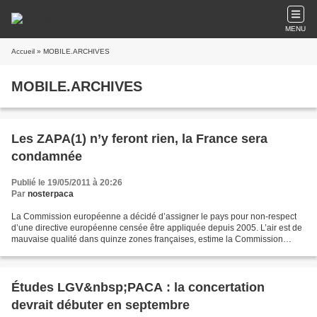
MENU
Accueil
» MOBILE.ARCHIVES
MOBILE.ARCHIVES
Les ZAPA(1) n’y feront rien, la France sera
condamnée
Publié le 19/05/2011 à 20:26
Par
nosterpaca
La Commission européenne a décidé d’assigner le pays pour non-respect
d’une directive européenne censée être appliquée depuis 2005. L’air est de
mauvaise qualité dans quinze zones françaises, estime la Commission
européenne : http://www.euractiv.fr/pollution-air-france-mauvaise-eleve-
article...
Études LGV&nbsp;PACA : la concertation
devrait débuter en septembre